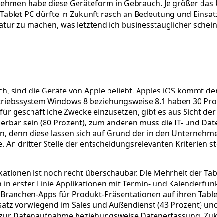
ernehmen habe diese Geräteform in Gebrauch. Je größer das
1 Tablet PC dürfte in Zukunft rasch an Bedeutung und Einsa
tur zu machen, was letztendlich businesstauglicher schein
h, sind die Geräte von Apple beliebt. Apples iOS kommt de
etriebssystem Windows 8 beziehungsweise 8.1 haben 30 Pro
et für geschäftliche Zwecke einzusetzen, gibt es aus Sicht
ierbar sein (80 Prozent), zum anderen muss die IT- und Dat
hen, denn diese lassen sich auf Grund der in den Unterne
 An dritter Stelle der entscheidungsrelevanten Kriterien st
ikationen ist noch recht überschaubar. Die Mehrheit der Tab
n in erster Linie Applikationen mit Termin- und Kalenderf
 Branchen-Apps für Produkt-Präsentationen auf ihren Table
insatz vorwiegend im Sales und Außendienst (43 Prozent) und
zur Datenaufnahme beziehungsweise Datenerfassung. Zukün