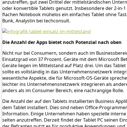
anzutreffen, gut zwei Drittel der mittelständischen Unt
oder konvertible Tablets genutzt. Insbesondere der 2-in-
flachen Notebook mühelos ein einfaches Tablet ohne Tasta
Bunk, Analystin bei techconsult.
Die Anzahl der Apps bietet noch Potenzial nach oben
Nicht nur bei Consumern, sondern auch im Businessbereic
Einsatzgrad von 37 Prozent. Geräte mit dem Microsoft B
Geräte liegen im Mittelstand auf Platz drei. Um das Tabl
sollte es vollständig in das Unternehmensnetzwerk integr
wesentliche Aspekte, die für Microsoft-OS-Geräte sprec
leichter ins Unternehmensnetzwerk integrieren als andere.
anders als im Consumer Bereich, eine nachrangige Rolle.
Die Anzahl der auf den Tablets installierten Business Appl
dem Tablet installiert. Dies sind neben Office-Programme
Information. Einige Unternehmen haben spezielle interne
selten anzutreffen. Derzeit findet der Tablet PC seinen E
der Befragten nutzt es für produktive Anwendungen und 