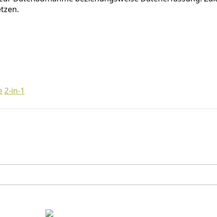
tzen.
e
2-in-1