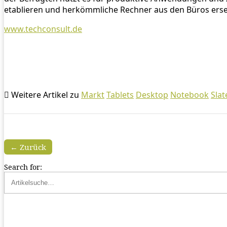
etablieren und herkömmliche Rechner aus den Büros erse
www.techconsult.de
Weitere Artikel zu
Markt
Tablets
Desktop
Notebook
Slat
← Zurück
Search for: