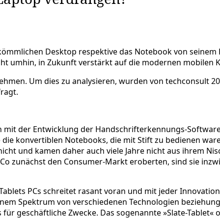
kömmlichen Desktop respektive das Notebook von seinem Pl
t umhin, in Zukunft verstärkt auf die modernen mobilen 
rnehmen. Um dies zu analysieren, wurden von techconsult 2
ragt.
n mit der Entwicklung der Handschrifterkennungs-Software 
die konvertiblen Notebooks, die mit Stift zu bedienen war
cht und kamen daher auch viele Jahre nicht aus ihrem Ni
 Co zunächst den Consumer-Markt eroberten, sind sie inzw
Tablets PCs schreitet rasant voran und mit jeder Innovatio
einem Spektrum von verschiedenen Technologien beziehung
s für geschäftliche Zwecke. Das sogenannte »Slate-Tablet