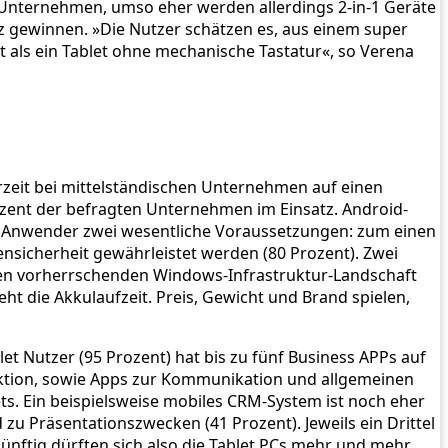
 Unternehmen, umso eher werden allerdings 2-in-1 Geräte
tz gewinnen. »Die Nutzer schätzen es, aus einem super
t als ein Tablet ohne mechanische Tastatur«, so Verena
rzeit bei mittelständischen Unternehmen auf einen
zent der befragten Unternehmen im Einsatz. Android-
 der Anwender zwei wesentliche Voraussetzungen: zum einen
ensicherheit gewährleistet werden (80 Prozent). Zwei
hmen vorherrschenden Windows-Infrastruktur-Landschaft
eht die Akkulaufzeit. Preis, Gewicht und Brand spielen,
let Nutzer (95 Prozent) hat bis zu fünf Business APPs auf
unktion, sowie Apps zur Kommunikation und allgemeinen
ts. Ein beispielsweise mobiles CRM-System ist noch eher
 zu Präsentationszwecken (41 Prozent). Jeweils ein Drittel
ftig dürften sich also die Tablet PCs mehr und mehr