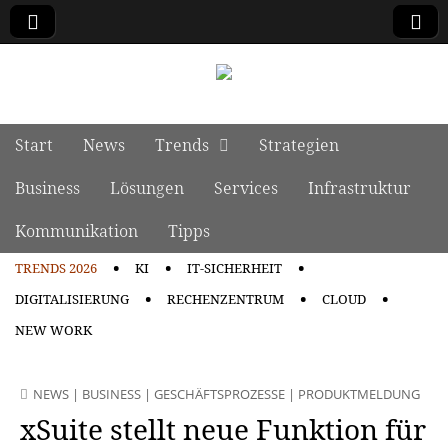
manage it
Skip to content
Start
News
Trends
Strategien
Main menu
Business
Lösungen
Services
Infrastruktur
Kommunikation
Tipps
TRENDS 2026
KI
IT-SICHERHEIT
Sub menu
DIGITALISIERUNG
RECHENZENTRUM
CLOUD
NEW WORK
NEWS
|
BUSINESS
|
GESCHÄFTSPROZESSE
|
PRODUKTMELDUNG
xSuite stellt neue Funktion für