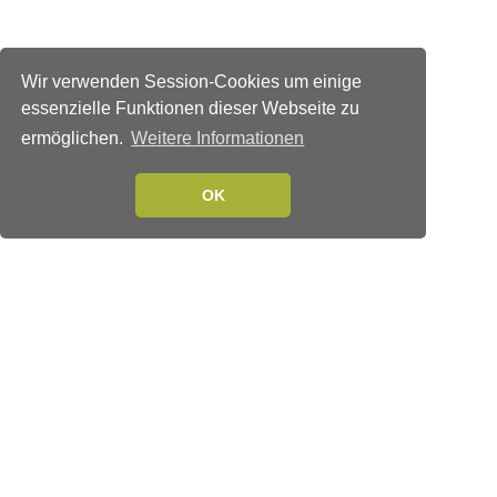
Wir verwenden Session-Cookies um einige
essenzielle Funktionen dieser Webseite zu
ermöglichen.
Weitere Informationen
OK
Verlags-Service
Impressum
Datenschutzerklärung
Mediaservice/Mediadaten
Leserservice/Abonnements
Mediaservice-Login
Ihr ePaper-Abonnement