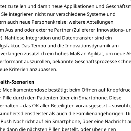
htet zu teilen und damit neue Applikationen und Geschäfts
 Sie integrieren nicht nur verschiedene Systeme und
ern auch neue Personenkreise: weitere Abteilungen,
m Ausland oder externe Partner (Zulieferer, Innovations- u
). Nahtlose Integration und Datentransfer sind ein
lgsfaktor. Das Tempo und die Innovationsdynamik am
t verlangen zusätzlich ein hohes Maß an Agilität, um neue A
 performant auszurollen, bekannte Geschäftsprozesse schnel
eue Kriterien anzupassen.
ealth-Szenarien
nte Medikamentendose bestätigt beim Öffnen auf Knopfdruc
 Pille durch den Patienten über ein Smartphone. Diese
rhalten – das OK aller Beteiligten vorausgesetzt – sowohl 
sundheitsdienstleister als auch die Familienangehörigen. Di
 Push-Nachricht auf ein Smartphone, über eine Nachricht a
e dann die nächsten Pillen bestellt, oder über einen