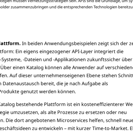
rategien müssen Vernetzungsstrategien sein. APIs sind die Grundlage, um S
holder zusammenzubringen und die entsprechenden Technologien bereitzus
lattform.
In beiden Anwendungsbeispielen zeigt sich der z
ttform: Ein eigens eingezogener API-Layer integriert die
Systeme, -Dateien und -Applikationen zukunftssicher über
. Über einen Katalog können alle Anwender auf verschieden
eifen. Auf dieser unternehmenseigenen Ebene stehen Schnitt
 Datenaustausch bereit, die je nach Aufgabe als
Produkte genutzt werden können.
atalog bestehende Plattform ist ein kosteneffizienterer We
tegie umzusetzen, als alte Prozesse zu ersetzen oder neu
n. Die dort angebotenen Microservices helfen, schnell neu
eschäftsideen zu entwickeln – mit kurzer Time-to-Market. 