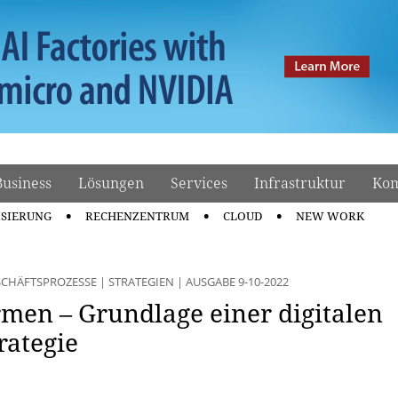
Business
Lösungen
Services
Infrastruktur
Kom
ISIERUNG
RECHENZENTRUM
CLOUD
NEW WORK
SCHÄFTSPROZESSE
|
STRATEGIEN
|
AUSGABE 9-10-2022
rmen – Grundlage einer digitalen
rategie