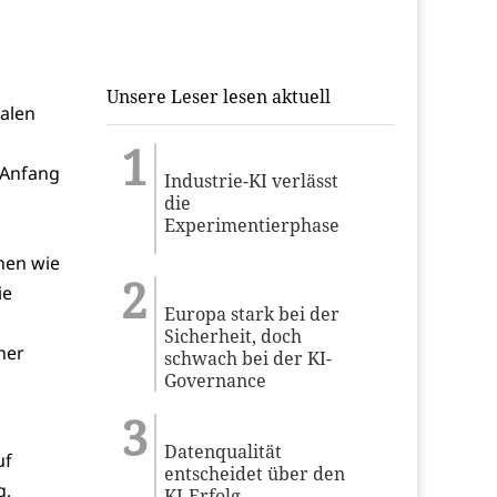
Unsere Leser lesen aktuell
talen
 Anfang
Industrie-KI verlässt
die
Experimentierphase
nen wie
ie
Europa stark bei der
Sicherheit, doch
her
schwach bei der KI-
Governance
Datenqualität
uf
entscheidet über den
g,
KI-Erfolg