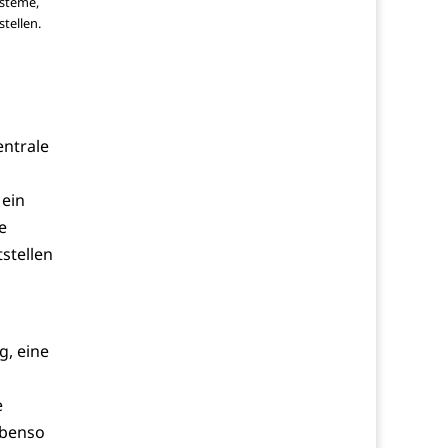
ysteme,
tellen.
entrale
 ein
e
stellen
g, eine
e
Ebenso