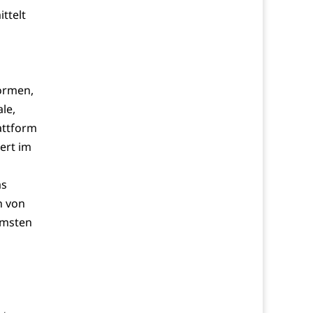
ttelt
formen,
le,
attform
ert im
as
n von
amsten