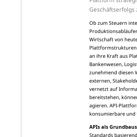
Geschäftserfolgs 
Ob zum Steuern inte
Produktionsabläufen 
Wirtschaft von heut
Plattformstrukture
an ihre Kraft aus Pl
Bankenwesen, Logist
zunehmend diesen W
externen, Stakehold
vernetzt auf Informa
bereitstehen, können
agieren. API-Plattfo
konsumierbare und w
APIs als Grundbaus
Standards basierende