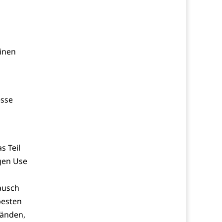
inen
esse
s Teil
gen Use
ausch
besten
tänden,