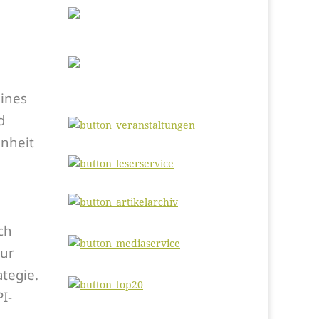
eines
d
enheit
ch
nur
ategie.
I-