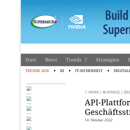
manage it
Skip to content
Start
News
Trends
Strategien
Main menu
TRENDS 2026
KI
IT-SICHERHEIT
DIGITAL
Sub menu
NEWS
|
BUSINESS
|
GE
API-Plattfo
Geschäftsst
14. Oktober 2022