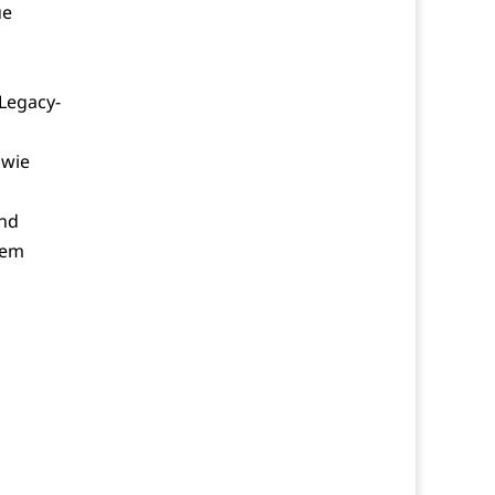
ue
-Legacy-
owie
und
dem