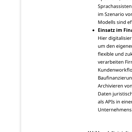
Sprachassistent
im Szenario v
Modells sind ef
Einsatz im Fi
Hier digitalisi
um den eigenen
flexible und zu
verarbeiten F
Kundenworkflow
Baufinanzierun
Archivieren vo
Daten juristis
als APIs in ein
Unternehmens s