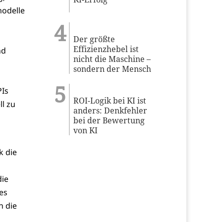
modelle
Der größte
Effizienzhebel ist
nd
nicht die Maschine –
sondern der Mensch
PIs
ROI-Logik bei KI ist
l zu
anders: Denkfehler
bei der Bewertung
von KI
k die
die
es
n die