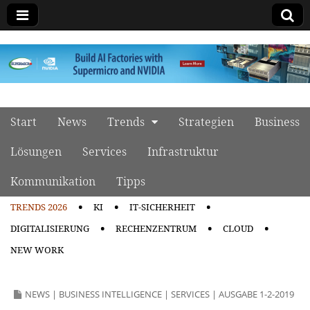
manage it
Skip to content
Start
News
Trends
Strategien
Business
Main menu
Lösungen
Services
Infrastruktur
Kommunikation
Tipps
TRENDS 2026
KI
IT-SICHERHEIT
Sub menu
DIGITALISIERUNG
RECHENZENTRUM
CLOUD
NEW WORK
NEWS
|
BUSINESS INTELLIGENCE
|
SERVICES
|
AUSGABE 1-2-2019