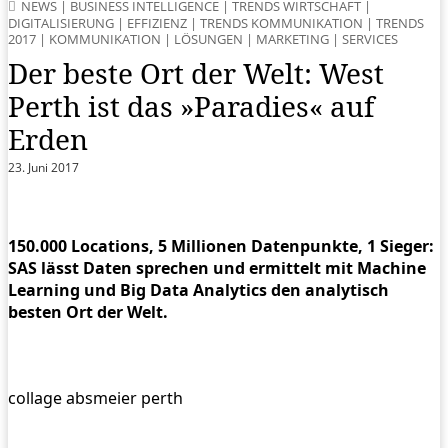
NEWS
|
BUSINESS INTELLIGENCE
|
TRENDS WIRTSCHAFT
|
DIGITALISIERUNG
|
EFFIZIENZ
|
TRENDS KOMMUNIKATION
|
TRENDS
2017
|
KOMMUNIKATION
|
LÖSUNGEN
|
MARKETING
|
SERVICES
Der beste Ort der Welt: West
Perth ist das »Paradies« auf
Erden
23. Juni 2017
150.000 Locations, 5 Millionen Datenpunkte, 1 Sieger:
SAS lässt Daten sprechen und ermittelt mit Machine
Learning und Big Data Analytics den analytisch
besten Ort der Welt.
collage absmeier perth