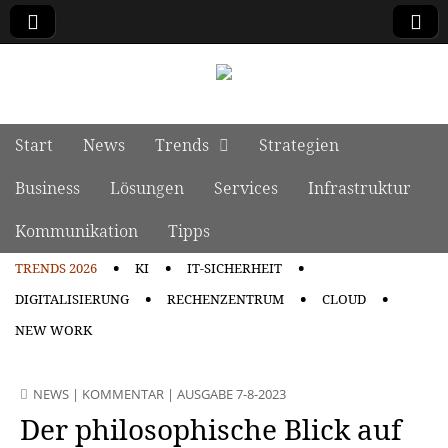
manage it
Skip to content
Start
News
Trends
Strategien
Main menu
Business
Lösungen
Services
Infrastruktur
Kommunikation
Tipps
TRENDS 2026
KI
IT-SICHERHEIT
Sub menu
DIGITALISIERUNG
RECHENZENTRUM
CLOUD
NEW WORK
NEWS
|
KOMMENTAR
|
AUSGABE 7-8-2023
Der philosophische Blick auf