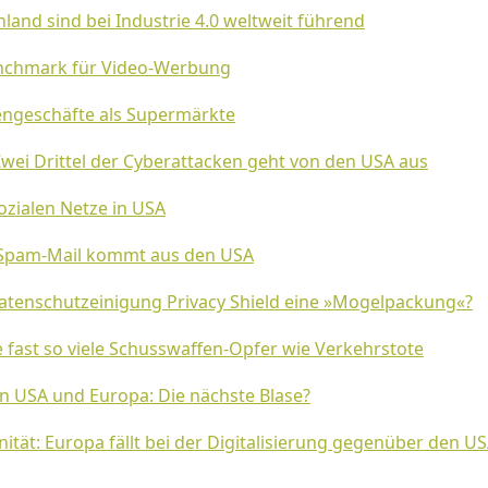
and sind bei Industrie 4.0 weltweit führend
enchmark für Video-Werbung
ngeschäfte als Supermärkte
Zwei Drittel der Cyberattacken geht von den USA aus
zialen Netze in USA
e Spam-Mail kommt aus den USA
Datenschutzeinigung Privacy Shield eine »Mogelpackung«?
e fast so viele Schusswaffen-Opfer wie Verkehrstote
in USA und Europa: Die nächste Blase?
nität: Europa fällt bei der Digitalisierung gegenüber den U