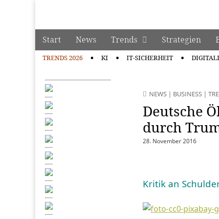
manage it
Skip to content
Start
News
Trends
Strategien
Main menu
TRENDS 2026
KI
IT-SICHERHEIT
DIGITAL
Sub menu
NEWS
|
BUSINESS
|
TR
Deutsche Ö
durch Tru
28. November 2016
Kritik an Schulde