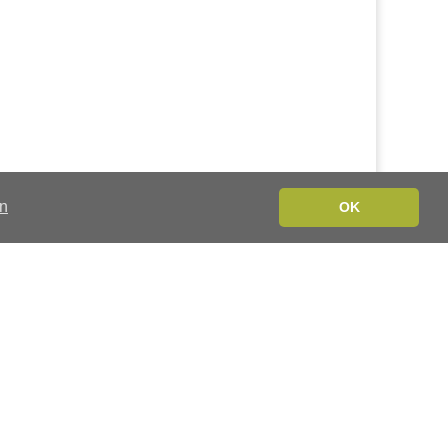
en
OK