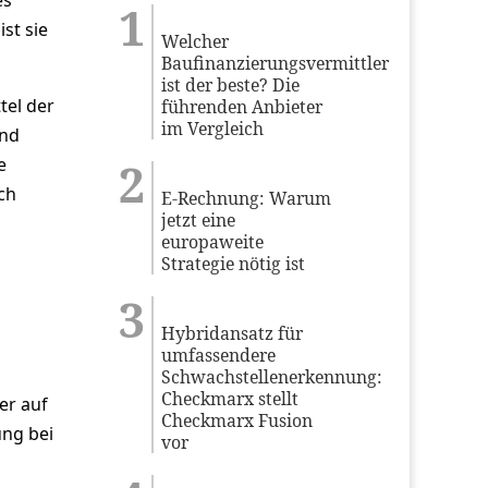
es
st sie
Welcher
Baufinanzierungsvermittler
ist der beste? Die
tel der
führenden Anbieter
im Vergleich
und
e
ch
E-Rechnung: Warum
jetzt eine
europaweite
Strategie nötig ist
Hybridansatz für
umfassendere
Schwachstellenerkennung:
Checkmarx stellt
er auf
Checkmarx Fusion
ung bei
vor