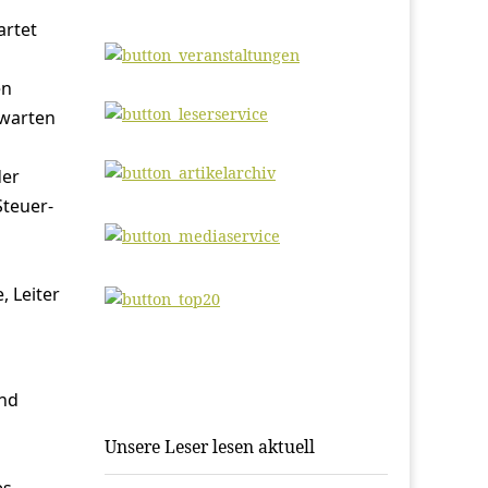
artet
en
rwarten
der
Steuer-
, Leiter
und
Unsere Leser lesen aktuell