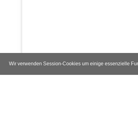
Wir verwenden Session-Cookies um einige essenzielle Fun
Verlags-Service
Impressum
Datenschutzerklärung
Mediaservice/Mediadaten
Leserservice/Abonnements