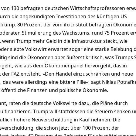
 von 130 befragten deutschen Wirtschaftsprofessoren erw
rch die angekündigten Investitionen des künftigen US-
Trump. 80 Prozent der vom ifo Institut befragten Ökonom
oderaten Stimulierung des Wachstums, rund 75 Prozent e
 wenn Trump mehr Geld in die Infrastruktur steckt, wie
der siebte Volkswirt erwartet sogar eine starke Belebung 
itig sind die Ökonomen aber äußerst kritisch, was Trumps 
ngeht, wie aus dem Ökonomenpanel hervorgeht, das in
 der FAZ entsteht. »Den Handel einzuschränken und neue
as wäre allerdings eine bittere Pille«, sagt Niklas Potrafke
 öffentliche Finanzen und politische Ökonomie.
nt, raten die deutsche Volkswirte dazu, die Pläne durch
 finanzieren. Trump will stattdessen die Steuern senken 
eutlich höhere Neuverschuldung in Kauf nehmen. Die
sverschuldung, die schon jetzt über 100 Prozent der