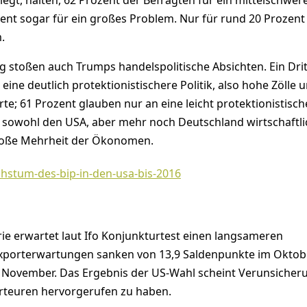
liegt, halten, 62 Prozent der Befragten für ein mittelschwer
nt sogar für ein großes Problem. Nur für rund 20 Prozent i
.
 stoßen auch Trumps handelspolitische Absichten. Ein Drit
ne deutlich protektionistischere Politik, also hohe Zölle 
e; 61 Prozent glauben nur an eine leicht protektionistisch
sowohl den USA, aber mehr noch Deutschland wirtschaftli
große Mehrheit der Ökonomen.
ie erwartet laut Ifo Konjunkturtest einen langsameren
Exporterwartungen sanken von 13,9 Saldenpunkte im Oktob
 November. Das Ergebnis der US-Wahl scheint Verunsicher
rteuren hervorgerufen zu haben.