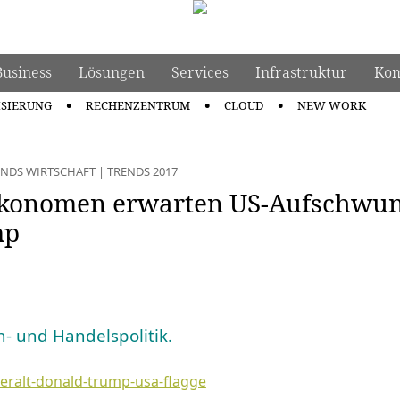
Business
Lösungen
Services
Infrastruktur
Kom
ISIERUNG
RECHENZENTRUM
CLOUD
NEW WORK
ENDS WIRTSCHAFT
|
TRENDS 2017
konomen erwarten US-Aufschwu
mp
n- und Handelspolitik.