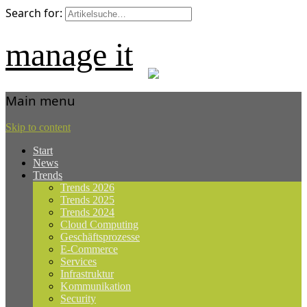
Search for:
manage it
Main menu
Skip to content
Start
News
Trends
Trends 2026
Trends 2025
Trends 2024
Cloud Computing
Geschäftsprozesse
E-Commerce
Services
Infrastruktur
Kommunikation
Security