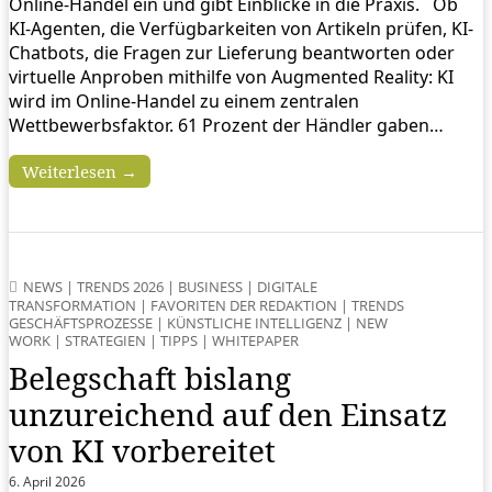
Online-Handel ein und gibt Einblicke in die Praxis. Ob
KI-Agenten, die Verfügbarkeiten von Artikeln prüfen, KI-
Chatbots, die Fragen zur Lieferung beantworten oder
virtuelle Anproben mithilfe von Augmented Reality: KI
wird im Online-Handel zu einem zentralen
Wettbewerbsfaktor. 61 Prozent der Händler gaben…
Weiterlesen →
NEWS
|
TRENDS 2026
|
BUSINESS
|
DIGITALE
TRANSFORMATION
|
FAVORITEN DER REDAKTION
|
TRENDS
GESCHÄFTSPROZESSE
|
KÜNSTLICHE INTELLIGENZ
|
NEW
WORK
|
STRATEGIEN
|
TIPPS
|
WHITEPAPER
Belegschaft bislang
unzureichend auf den Einsatz
von KI vorbereitet
6. April 2026