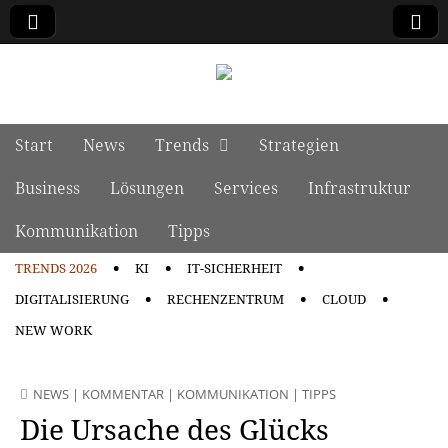
manage it
Skip to content
Start
News
Trends
Strategien
Main menu
Business
Lösungen
Services
Infrastruktur
Kommunikation
Tipps
TRENDS 2026
KI
IT-SICHERHEIT
Sub menu
DIGITALISIERUNG
RECHENZENTRUM
CLOUD
NEW WORK
NEWS
|
KOMMENTAR
|
KOMMUNIKATION
|
TIPPS
Die Ursache des Glücks