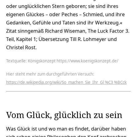
oder unglücklichen Stern geboren; sie sind ihres
eigenen Glückes – oder Peches – Schmied, und ihre
Gedanken, Gefühle und Taten sind ihr Werkzeug.«
Zitat sinngemäß Richard Wiseman, The Luck Factor 3.
Teil, Kapitel 1; Übersetzung Till R. Lohmeyer und
Christel Rost.
Textquelle: Königskonzept https://www.koenigskonzept.de/
Hier steht mehr zum durchgeführten Versuch:
https://de.wikipedia.org/wiki/So_machen_Sie_Ihr_Gl %C3 %BCck
Vom Glück, glücklich zu sein
Was Glück ist und wo man es findet, darüber haben
sich schon einige Philosophen den Kopf zerbrochen.