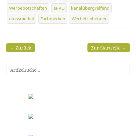
Werbebotschaften
ePVO
kanalübergreifend
crossmedial
Fachmedien
Werbetreibender
← Zurück
Zur Startseite →
Search for: