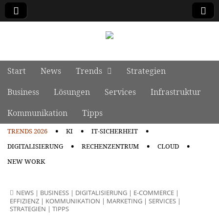
manage it
Skip to content
Start
News
Trends
Strategien
Main menu
Business
Lösungen
Services
Infrastruktur
Kommunikation
Tipps
TRENDS 2026
KI
IT-SICHERHEIT
Sub menu
DIGITALISIERUNG
RECHENZENTRUM
CLOUD
NEW WORK
NEWS
|
BUSINESS
|
DIGITALISIERUNG
|
E-COMMERCE
|
EFFIZIENZ
|
KOMMUNIKATION
|
MARKETING
|
SERVICES
|
STRATEGIEN
|
TIPPS