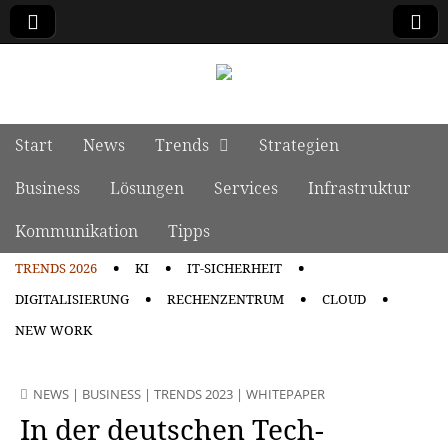
manage it
Skip to content
Start
News
Trends
Strategien
Main menu
Business
Lösungen
Services
Infrastruktur
Kommunikation
Tipps
TRENDS 2026
KI
IT-SICHERHEIT
Sub menu
DIGITALISIERUNG
RECHENZENTRUM
CLOUD
NEW WORK
NEWS
|
BUSINESS
|
TRENDS 2023
|
WHITEPAPER
In der deutschen Tech-