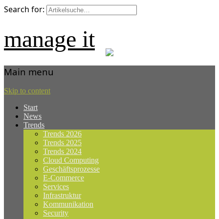
Search for:
manage it
Main menu
Skip to content
Start
News
Trends
Trends 2026
Trends 2025
Trends 2024
Cloud Computing
Geschäftsprozesse
E-Commerce
Services
Infrastruktur
Kommunikation
Security