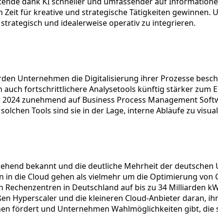
e dank KI schneller und umfassender auf Informationen 
den Zeit für kreative und strategische Tätigkeiten gewinne
 strategisch und idealerweise operativ zu integrieren.
 werden Unternehmen die Digitalisierung ihrer Prozesse bes
 auch fortschrittlichere Analysetools künftig stärker zum
r 2024 zunehmend auf Business Process Management Soft
olchen Tools sind sie in der Lage, interne Abläufe zu visua
tgehend bekannt und die deutliche Mehrheit der deutschen U
n die Cloud gehen als vielmehr um die Optimierung von C
on Rechenzentren in Deutschland auf bis zu 34 Milliarden k
en Hyperscaler und die kleineren Cloud-Anbieter daran, ihr
nen fördert und Unternehmen Wahlmöglichkeiten gibt, die