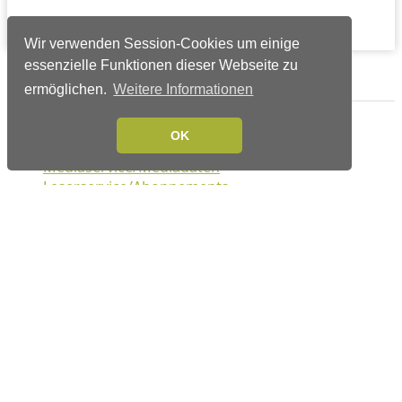
Wir verwenden Session-Cookies um einige
essenzielle Funktionen dieser Webseite zu
Verlags-Service
ermöglichen.
Weitere Informationen
Impressum
OK
Datenschutzerklärung
Mediaservice/Mediadaten
Leserservice/Abonnements
Mediaservice-Login
Ihr ePaper-Abonnement
Folgen Sie uns