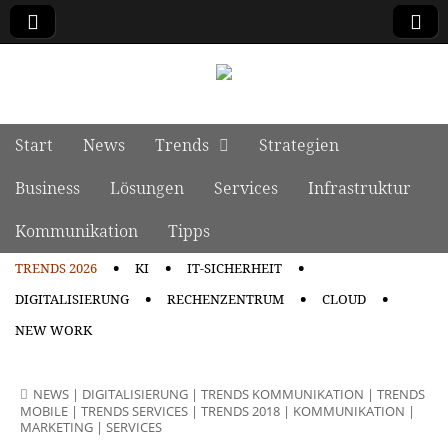
manage it
Skip to content
Start
News
Trends
Strategien
Main menu
Business
Lösungen
Services
Infrastruktur
Kommunikation
Tipps
TRENDS 2026
KI
IT-SICHERHEIT
Sub menu
DIGITALISIERUNG
RECHENZENTRUM
CLOUD
NEW WORK
NEWS
|
DIGITALISIERUNG
|
TRENDS KOMMUNIKATION
|
TRENDS
MOBILE
|
TRENDS SERVICES
|
TRENDS 2018
|
KOMMUNIKATION
|
MARKETING
|
SERVICES