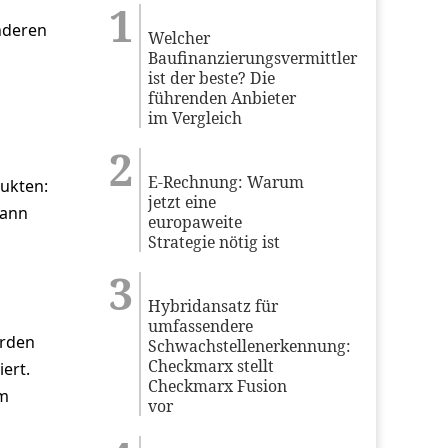
anderen
Welcher
Baufinanzierungsvermittler
ist der beste? Die
führenden Anbieter
im Vergleich
E-Rechnung: Warum
ukten:
jetzt eine
kann
europaweite
Strategie nötig ist
Hybridansatz für
umfassendere
erden
Schwachstellenerkennung:
Checkmarx stellt
ert.
Checkmarx Fusion
em
vor