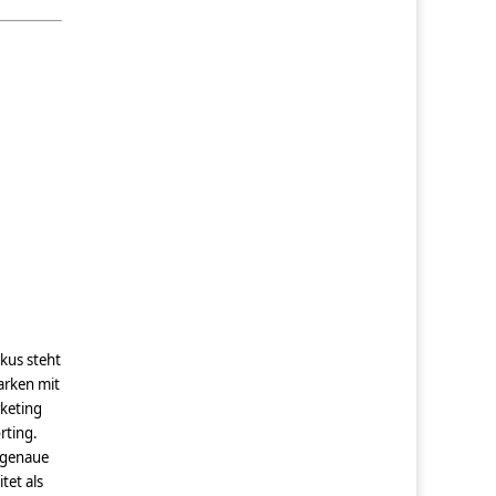
kus steht
arken mit
rketing
rting.
sgenaue
tet als