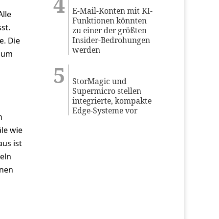
E-Mail-Konten mit KI-
Alle
Funktionen könnten
st.
zu einer der größten
Insider-Bedrohungen
e. Die
werden
 zum
StorMagic und
Supermicro stellen
integrierte, kompakte
Edge-Systeme vor
n
le wie
us ist
eln
gnen