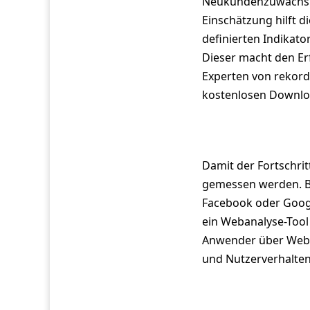
Neukundenzuwachs vo
Einschätzung hilft d
definierten Indika
Dieser macht den Erf
Experten von rekor
kostenlosen Downlo
Damit der Fortschr
gemessen werden. B
Facebook oder Googl
ein Webanalyse-Tool
Anwender über Web
und Nutzerverhalten