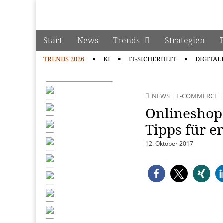
manage it
Skip to content
Start
News
Trends
Strategien
Main menu
TRENDS 2026
KI
IT-SICHERHEIT
DIGITAL
Sub menu
NEWS
|
E-COMMERCE
Onlineshop 
Tipps für 
12. Oktober 2017