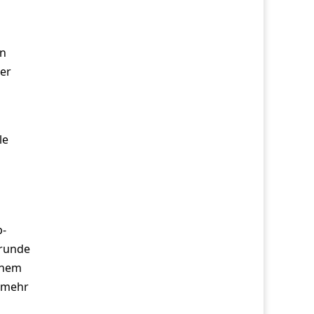
en
der
le
p-
srunde
inem
s mehr