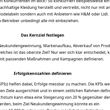
von Konkurrenten im Blick? So konkurriert beispielsweise ein
hhaltige Kleidung herstellt und vertreibt, nicht nur mit 
delabeln sondern auch mit Anbietern wie H&M oder Lidl.
-Betreiber unbedingt alle mit einbeziehen.
Das Kernziel festlegen
Neukundengewinnung, Markenaufbau, Abverkauf von Prod
welches ist das oberste Ziel? Nur wer sich klar entscheidet, 
e mit passenden Maßnahmen und Kampagnen definieren.
Erfolgskennzahlen definieren
KPIs) helfen dabei, Erfolge messbar zu machen. Die KPIs w
en Ziele ausgerichtet und in einem zeitlichen Rahmen defini
chstum kann etwa eine Steigerung von 20 % gegenüber d
werden, beim Ziel Neukundengewinnung könnte es ein