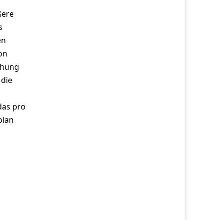
ßere
s
en
on
chung
 die
das pro
plan