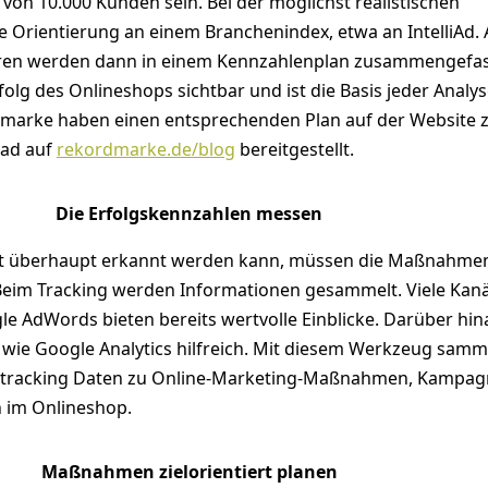
n 10.000 Kunden sein. Bei der möglichst realistischen
ie Orientierung an einem Branchenindex, etwa an IntelliAd. 
toren werden dann in einem Kennzahlenplan zusammengefas
olg des Onlineshops sichtbar und ist die Basis jeder Analys
dmarke haben einen entsprechenden Plan auf der Website
ad auf
rekordmarke.de/blog
bereitgestellt.
Die Erfolgskennzahlen messen
itt überhaupt erkannt werden kann, müssen die Maßnahme
eim Tracking werden Informationen gesammelt. Viele Kanä
e AdWords bieten bereits wertvolle Einblicke. Darüber hina
 wie Google Analytics hilfreich. Mit diesem Werkzeug samm
tracking Daten zu Online-Marketing-Maßnahmen, Kampa
 im Onlineshop.
Maßnahmen zielorientiert planen