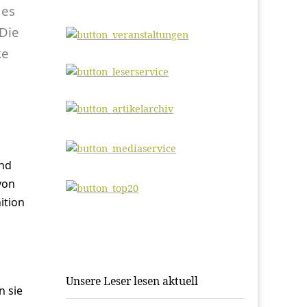
 es
 Die
ke
n
und
von
ition
Unsere Leser lesen aktuell
n sie