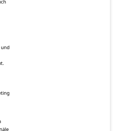
uch
e und
t.
eting
n
näle