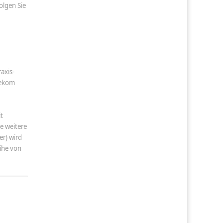
olgen Sie
axis-
lekom
t
e weitere
r) wird
eihe von