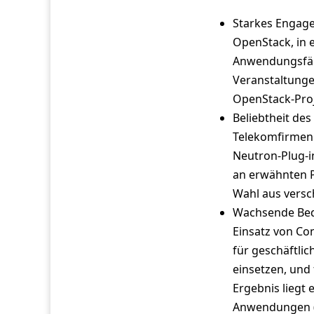
Starkes Engage
OpenStack, in 
Anwendungsfäl
Veranstaltung
OpenStack-Proj
Beliebtheit des
Telekomfirmen 
Neutron-Plug-in
an erwähnten P
Wahl aus versc
Wachsende Bed
Einsatz von Co
für geschäftli
einsetzen, und 
Ergebnis liegt
Anwendungen (6