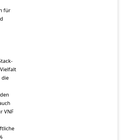
h für
nd
tack-
ielfalt
 die
 den
 auch
ür VNF
tliche
%