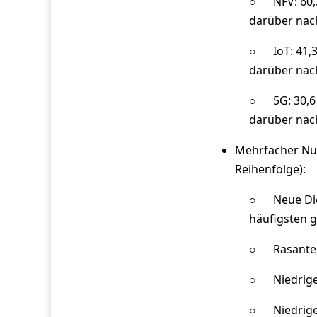
○ NFV: 60,3
darüber nach
○ IoT: 41,3
darüber nach
○ 5G: 30,6 
darüber nach
Mehrfacher Nut
Reihenfolge):
○ Neue Dien
häufigsten 
○ Rasantere
○ Niedriger
○ Niedrige