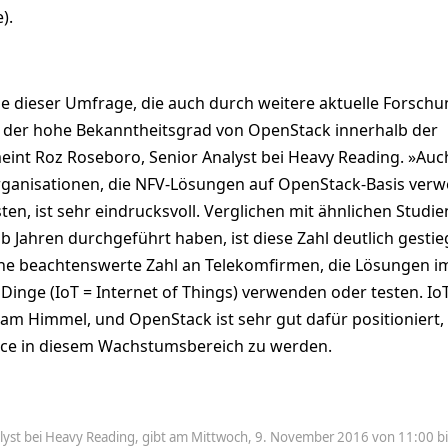
).
se dieser Umfrage, die auch durch weitere aktuelle Forsch
st der hohe Bekanntheitsgrad von OpenStack innerhalb der
int Roz Roseboro, Senior Analyst bei Heavy Reading. »Auc
rganisationen, die NFV-Lösungen auf OpenStack-Basis ver
en, ist sehr eindrucksvoll. Verglichen mit ähnlichen Studien
lb Jahren durchgeführt haben, ist diese Zahl deutlich gestie
ne beachtenswerte Zahl an Telekomfirmen, die Lösungen i
 Dinge (IoT = Internet of Things) verwenden oder testen. IoT
 am Himmel, und OpenStack ist sehr gut dafür positioniert,
rce in diesem Wachstumsbereich zu werden.
lyst bei Heavy Reading, gibt am Mittwoch, 9. November 2016 von 11:00 b