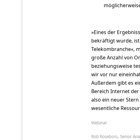
möglicherweise
»Eines der Ergebnis
bekräftigt wurde, i
Telekombranche«, me
große Anzahl von O
beziehungsweise test
wir vor nur eineinha
Außerdem gibt es ei
Bereich Internet der
also ein neuer Stern
wesentliche Ressou
Webinar
Rob Roseboro, Senior Ana