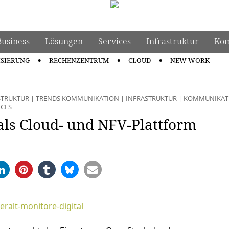
Business
Lösungen
Services
Infrastruktur
Kom
ISIERUNG
RECHENZENTRUM
CLOUD
NEW WORK
STRUKTUR
|
TRENDS KOMMUNIKATION
|
INFRASTRUKTUR
|
KOMMUNIKAT
ICES
als Cloud- und NFV-Plattform