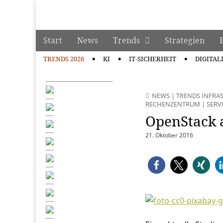
manage it
Skip to content
Start
News
Trends
Strategien
Main menu
TRENDS 2026
KI
IT-SICHERHEIT
DIGITAL
Sub menu
NEWS
|
TRENDS INFRA
RECHENZENTRUM
|
SERV
OpenStack 
21. Oktober 2016