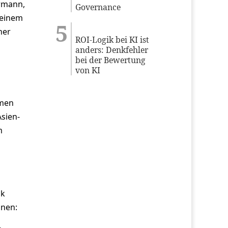
rmann,
Governance
 einem
ner
ROI-Logik bei KI ist
anders: Denkfehler
bei der Bewertung
von KI
hmen
Asien-
m
ck
onen: