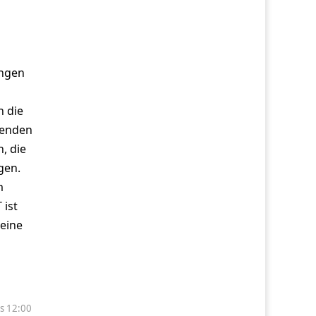
ungen
h die
wenden
, die
gen.
m
 ist
 eine
is 12:00