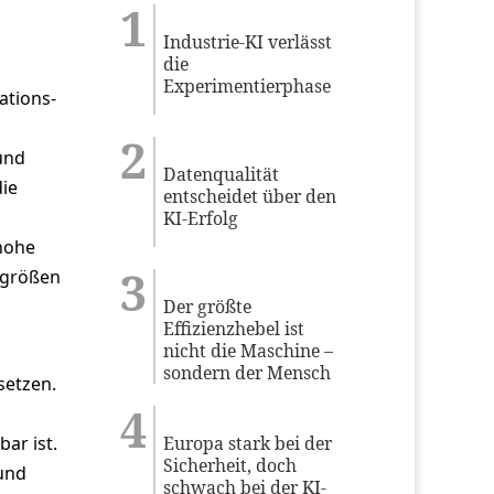
Industrie-KI verlässt
die
Experimentierphase
ations-
und
Datenqualität
ie
entscheidet über den
KI-Erfolg
hohe
sgrößen
Der größte
Effizienzhebel ist
nicht die Maschine –
,
sondern der Mensch
setzen.
ar ist.
Europa stark bei der
Sicherheit, doch
 und
schwach bei der KI-