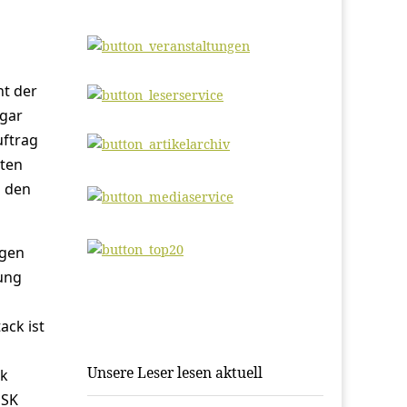
nt der
ogar
uftrag
ten
n den
ngen
rung
ck ist
Unsere Leser lesen aktuell
ck
 SK