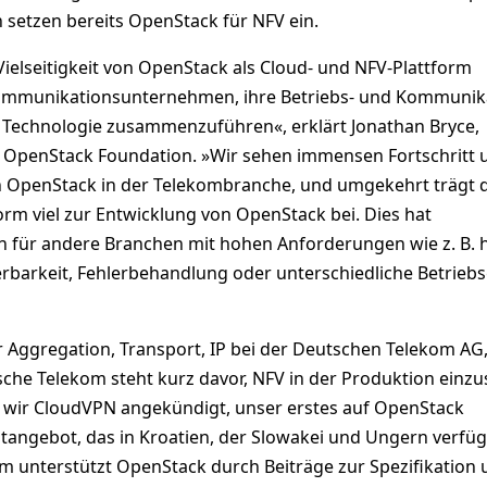
 setzen bereits OpenStack für NFV ein.
d Vielseitigkeit von OpenStack als Cloud- und NFV-Plattform
kommunikationsunternehmen, ihre Betriebs- und Kommunik
en Technologie zusammenzuführen«, erklärt Jonathan Bryce,
 OpenStack Foundation. »Wir sehen immensen Fortschritt 
n OpenStack in der Telekombranche, und umgekehrt trägt d
m viel zur Entwicklung von OpenStack bei. Dies hat
n für andere Branchen mit hohen Anforderungen wie z. B. 
ierbarkeit, Fehlerbehandlung oder unterschiedliche Betrieb
r Aggregation, Transport, IP bei der Deutschen Telekom AG
sche Telekom steht kurz davor, NFV in der Produktion einzu
wir CloudVPN angekündigt, unser erstes auf OpenStack
tangebot, das in Kroatien, der Slowakei und Ungern verfügb
m unterstützt OpenStack durch Beiträge zur Spezifikation