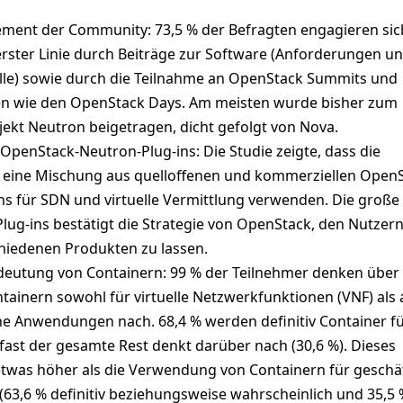
ment der Community: 73,5 % der Befragten engagieren sic
erster Linie durch Beiträge zur Software (Anforderungen u
le) sowie durch die Teilnahme an OpenStack Summits und
en wie den OpenStack Days. Am meisten wurde bisher zum
ekt Neutron beigetragen, dicht gefolgt von Nova.
 OpenStack-Neutron-Plug-ins: Die Studie zeigte, dass die
eine Mischung aus quelloffenen und kommerziellen OpenS
s für SDN und virtuelle Vermittlung verwenden. Die große V
lug-ins bestätigt die Strategie von OpenStack, den Nutzern
hiedenen Produkten zu lassen.
eutung von Containern: 99 % der Teilnehmer denken über
ntainern sowohl für virtuelle Netzwerkfunktionen (VNF) als
che Anwendungen nach. 68,4 % werden definitiv Container f
fast der gesamte Rest denkt darüber nach (30,6 %). Dieses
 etwas höher als die Verwendung von Containern für geschäf
3,6 % definitiv beziehungsweise wahrscheinlich und 35,5 