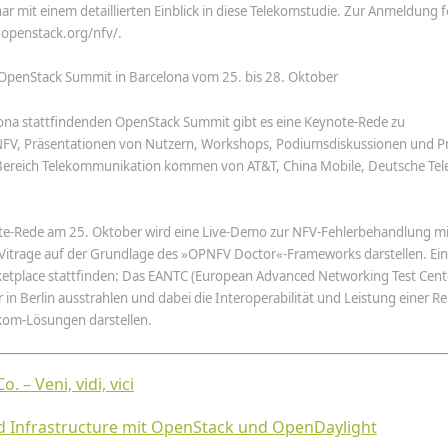
ar mit einem detaillierten Einblick in diese Telekomstudie. Zur Anmeldung f
.openstack.org/nfv/.
OpenStack Summit in Barcelona vom 25. bis 28. Oktober
lona stattfindenden OpenStack Summit gibt es eine Keynote-Rede zu
FV, Präsentationen von Nutzern, Workshops, Podiumsdiskussionen und Pr
 Bereich Telekommunikation kommen von AT&T, China Mobile, Deutsche Te
e-Rede am 25. Oktober wird eine Live-Demo zur NFV-Fehlerbehandlung mi
itrage auf der Grundlage des »OPNFV Doctor«-Frameworks darstellen. Ein
ketplace stattfinden: Das EANTC (European Advanced Networking Test Cente
in Berlin ausstrahlen und dabei die Interoperabilität und Leistung einer R
kom-Lösungen darstellen.
 – Veni, vidi, vici
d Infrastructure mit OpenStack und OpenDaylight