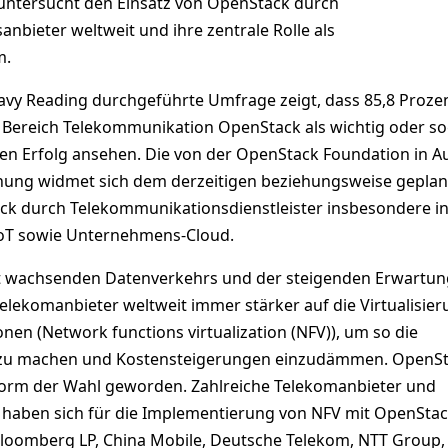
e untersucht den Einsatz von OpenStack durch
bieter weltweit und ihre zentrale Rolle als
m.
eavy Reading durchgeführte Umfrage zeigt, dass 85,8 Proze
Bereich Telekommunikation OpenStack als wichtig oder s
ren Erfolg ansehen. Die von der OpenStack Foundation in A
ung widmet sich dem derzeitigen beziehungsweise geplan
ck durch Telekommunikationsdienstleister insbesondere i
IoT sowie Unternehmens-Cloud.
t wachsenden Datenverkehrs und der steigenden Erwartu
elekomanbieter weltweit immer stärker auf die Virtualisie
en (Network functions virtualization (NFV)), um so die
r zu machen und Kostensteigerungen einzudämmen. OpenSta
form der Wahl geworden. Zahlreiche Telekomanbieter und
haben sich für die Implementierung von NFV mit OpenSta
Bloomberg LP, China Mobile, Deutsche Telekom, NTT Group,