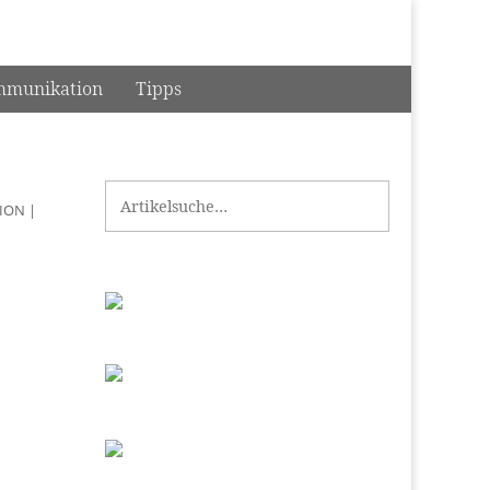
munikation
Tipps
Search for:
ION
|