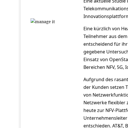
Eine aktuelle Studi
Telekommunikationsan
Innovationsplattfor
Eine kürzlich von H
Teilnehmer aus dem 
entscheidend für ih
gegebene Untersuch
Einsatz von OpenSta
Bereichen NFV, 5G, 
Aufgrund des rasan
der Kunden setzen T
von Netzwerkfunktion
Netzwerke flexible
heute zur NFV-Platt
Unternehmensleiter 
entschieden. AT&T, 