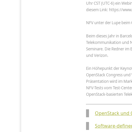
Uhr CST (UTC-6) ein Webin
diesem Link: https://www
NFV unter der Lupe beim 
Beim dieses Jahr in Barce
Telekommunikation und N
Seminare. Die Redner im
und Verizon.
Ein Höhepunkt der Keynot
OpenStack Congress und V
Präsentation wird im Mar
NFV-Tests vom Test-Center 
OpenStack-basierten Tele
OpenStack und Co.
Software-define