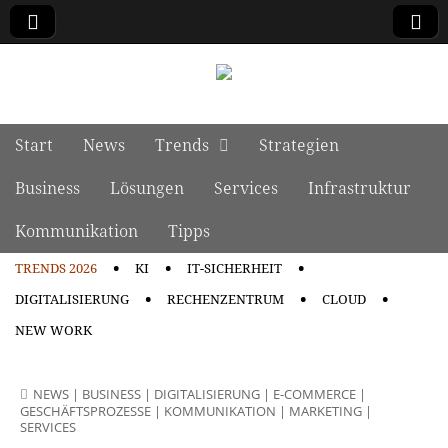
manage it
Skip to content
Start
News
Trends
Strategien
Main menu
Business
Lösungen
Services
Infrastruktur
Kommunikation
Tipps
TRENDS 2026
KI
IT-SICHERHEIT
Sub menu
DIGITALISIERUNG
RECHENZENTRUM
CLOUD
NEW WORK
NEWS
|
BUSINESS
|
DIGITALISIERUNG
|
E-COMMERCE
|
GESCHÄFTSPROZESSE
|
KOMMUNIKATION
|
MARKETING
|
SERVICES