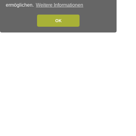
ermöglichen.
Weitere Informationen
OK
Verlags-Service
Impressum
Datenschutzerklärung
Mediaservice/Mediadaten
Leserservice/Abonnements
Mediaservice-Login
Ihr ePaper-Abonnement
Folgen Sie uns