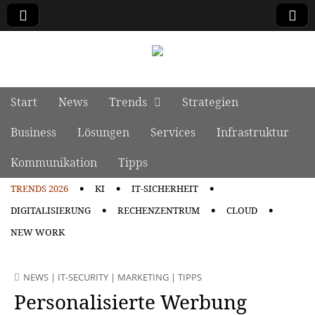
manage it
Skip to content
Start
News
Trends
Strategien
Main menu
Business
Lösungen
Services
Infrastruktur
Kommunikation
Tipps
TRENDS 2026
KI
IT-SICHERHEIT
Sub menu
DIGITALISIERUNG
RECHENZENTRUM
CLOUD
NEW WORK
NEWS
|
IT-SECURITY
|
MARKETING
|
TIPPS
Personalisierte Werbung