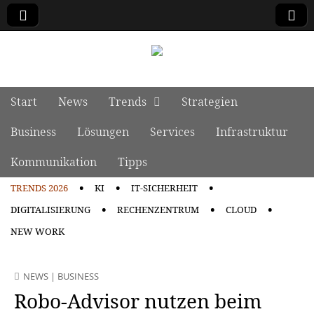
manage it
Skip to content
Start
News
Trends
Strategien
Main menu
Business
Lösungen
Services
Infrastruktur
Kommunikation
Tipps
TRENDS 2026
KI
IT-SICHERHEIT
Sub menu
DIGITALISIERUNG
RECHENZENTRUM
CLOUD
NEW WORK
NEWS
|
BUSINESS
Robo-Advisor nutzen beim