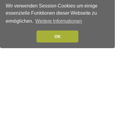
Wir verwenden Session-Cookies um einige
essenzielle Funktionen dieser Webseite zu
ermöglichen.
Weitere Informationen
OK
Verlags-Service
Impressum
Datenschutzerklärung
Mediaservice/Mediadaten
Leserservice/Abonnements
Mediaservice-Login
Ihr ePaper-Abonnement