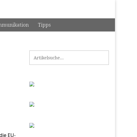
munikation
Tipps
Search for:
 die EU-