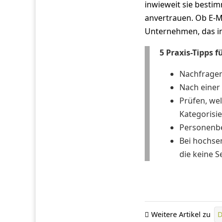
inwieweit sie besti
anvertrauen. Ob E-Ma
Unternehmen, das in
5 Praxis-Tipps 
Nachfragen,
Nach einer
Prüfen, we
Kategorisie
Personenbe
Bei hochse
die keine S
Weitere Artikel zu
D