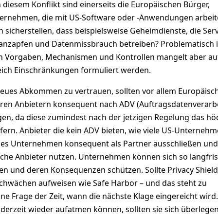
 diesem Konflikt sind einerseits die Europäischen Bürger,
ternehmen, die mit US-Software oder -Anwendungen arbeit
 sicherstellen, dass beispielsweise Geheimdienste, die Ser
t anzapfen und Datenmissbrauch betreiben? Problematisch i
n Vorgaben, Mechanismen und Kontrollen mangelt aber au
leich Einschränkungen formuliert werden.
 neues Abkommen zu vertrauen, sollten vor allem Europäisc
ren Anbietern konsequent nach ADV (Auftragsdatenverarb
en, da diese zumindest nach der jetzigen Regelung das hö
fern. Anbieter die kein ADV bieten, wie viele US-Unternehm
ches Unternehmen konsequent als Partner ausschließen und
sche Anbieter nutzen. Unternehmen können sich so langfris
n und deren Konsequenzen schützen. Sollte Privacy Shield
 Schwächen aufweisen wie Safe Harbor – und das steht zu
eine Frage der Zeit, wann die nächste Klage eingereicht wird
rzeit wieder aufatmen können, sollten sie sich überlegen