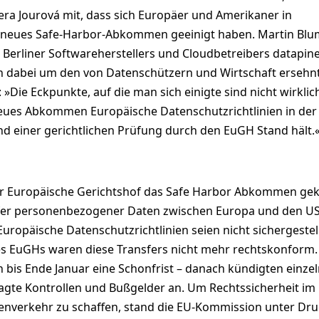
era Jourová mit, dass sich Europäer und Amerikaner in
 neues Safe-Harbor-Abkommen geeinigt haben. Martin Blu
 Berliner Softwareherstellers und Cloudbetreibers datapin
ich dabei um den von Datenschützern und Wirtschaft ersehn
»Die Eckpunkte, auf die man sich einigte sind nicht wirklic
 neues Abkommen Europäische Datenschutzrichtlinien in der
d einer gerichtlichen Prüfung durch den EuGH Stand hält.
r Europäische Gerichtshof das Safe Harbor Abkommen gek
fer personenbezogener Daten zwischen Europa und den U
Europäische Datenschutzrichtlinien seien nicht sichergestell
s EuGHs waren diese Transfers nicht mehr rechtskonform.
bis Ende Januar eine Schonfrist – danach kündigten einze
gte Kontrollen und Bußgelder an. Um Rechtssicherheit im
tenverkehr zu schaffen, stand die EU-Kommission unter Dru