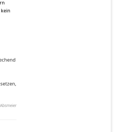
rn
 kein
rechend
setzen,
 Absmeier