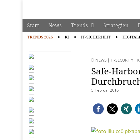
manage it
Skip to content
Start
News
Trends
Strategien
Main menu
TRENDS 2026
KI
IT-SICHERHEIT
DIGITAL
Sub menu
NEWS
|
IT-SECURITY
|
Safe-Harbo
Durchbruch
5. Februar 2016