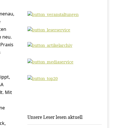
menau,
e
ten
h neu.
 Praxis
«
ippt,
SA
t. Mit
lne
Unsere Leser lesen aktuell
ck,