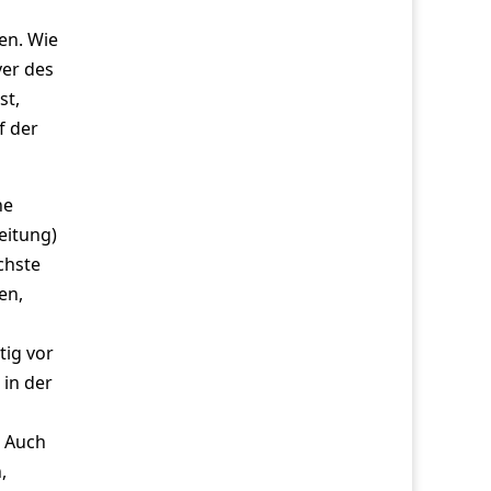
en. Wie
ver des
st,
f der
he
eitung)
chste
en,
tig vor
 in der
. Auch
,