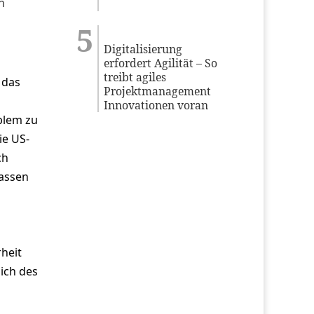
h
Digitalisierung
erfordert Agilität – So
treibt agiles
 das
Projektmanagement
Innovationen voran
blem zu
ie US-
ch
lassen
heit
lich des