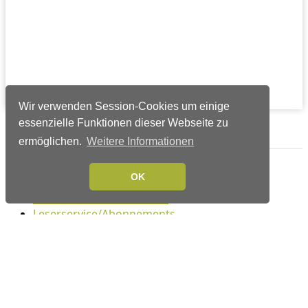
Wir verwenden Session-Cookies um einige
essenzielle Funktionen dieser Webseite zu
Verlags-Service
ermöglichen.
Weitere Informationen
Impressum
OK
Datenschutzerklärung
Mediaservice/Mediadaten
Leserservice/Abonnements
Mediaservice-Login
Ihr ePaper-Abonnement
Folgen Sie uns