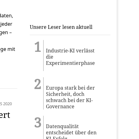
daten,
 jeder
Unsere Leser lesen aktuell
gen –
ge mit
Industrie-KI verlässt
die
Experimentierphase
Europa stark bei der
Sicherheit, doch
schwach bei der KI-
S 2020
Governance
ert
Datenqualität
entscheidet über den
KI-Erfolg