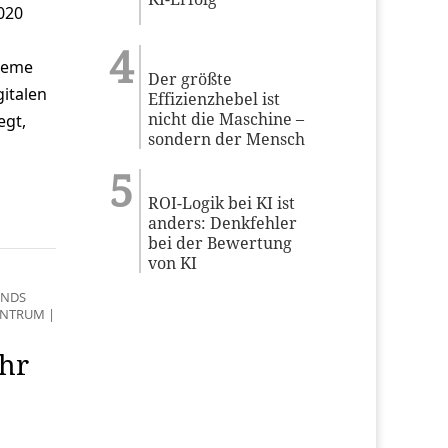
020
bleme
Der größte
italen
Effizienzhebel ist
nicht die Maschine –
egt,
sondern der Mensch
ROI-Logik bei KI ist
anders: Denkfehler
bei der Bewertung
von KI
ENDS
ENTRUM
|
ihr