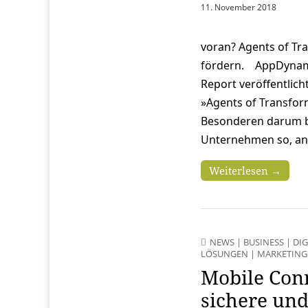
11. November 2018
voran? Agents of Tr
fördern. AppDynami
Report veröffentlich
»Agents of Transfor
Besonderen darum b
Unternehmen so, an
Weiterlesen →
NEWS
|
BUSINESS
|
DIG
LÖSUNGEN
|
MARKETING
Mobile Con
sichere und