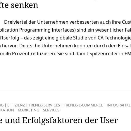
lfte senken
Dreiviertel der Unternehmen verbesserten auch ihre Cu
plication Programming Interfaces) sind ein wesentlicher Fa
erfolg – das zeigt eine globale Studie von CA Technologies
h hervor: Deutsche Unternehmen konnten durch den Einsa
um 46 Prozent reduzieren. Sie sind damit Spitzenreiter in E
NG
|
EFFIZIENZ
|
TRENDS SERVICES
|
TRENDS E-COMMERCE
|
INFOGRAFIK
KATION
|
MARKETING
|
SERVICES
e und Erfolgsfaktoren der User