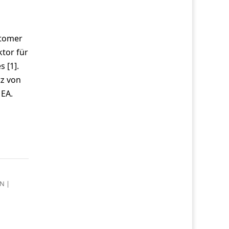
stomer
ktor für
 [1].
tz von
MEA.
EN
|