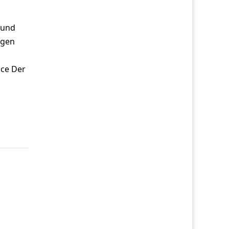
 und
ngen
nce Der