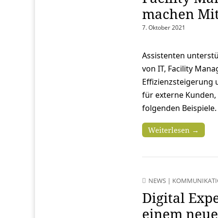
machen Mita
7. Oktober 2021
Assistenten unterst
von IT, Facility Man
Effizienzsteigerung 
für externe Kunden, 
folgenden Beispiele.
Weiterlesen →
NEWS
|
KOMMUNIKAT
Digital Exp
einem neue