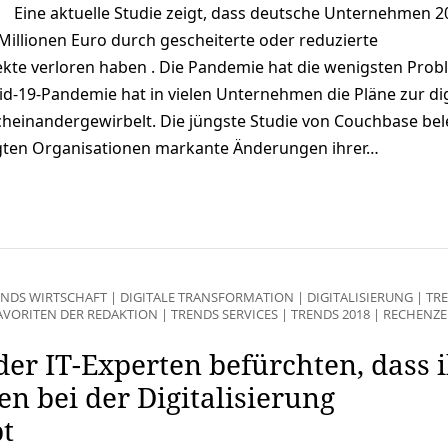
Eine aktuelle Studie zeigt, dass deutsche Unternehmen 2
 Millionen Euro durch gescheiterte oder reduzierte
jekte verloren haben . Die Pandemie hat die wenigsten Pro
id-19-Pandemie hat in vielen Unternehmen die Pläne zur dig
heinandergewirbelt. Die jüngste Studie von Couchbase bel
agten Organisationen markante Änderungen ihrer…
ENDS WIRTSCHAFT
|
DIGITALE TRANSFORMATION
|
DIGITALISIERUNG
|
TR
AVORITEN DER REDAKTION
|
TRENDS SERVICES
|
TRENDS 2018
|
RECHENZ
der IT-Experten befürchten, dass 
 bei der Digitalisierung
t