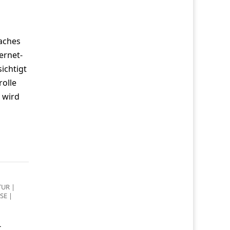
aches
ernet-
ichtigt
rolle
 wird
TUR
|
SE
|
m