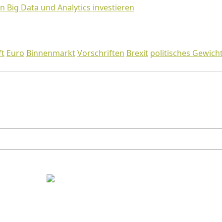
n Big Data und Analytics investieren
ft
Euro
Binnenmarkt
Vorschriften
Brexit
politisches Gewich