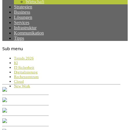
Wirtschaft
Strategien
Business
Lösungen
Services
Infrastruktur
Kommunikation
Tipps
Sub menu
Trends 2026
KI
IT-Sicherheit
Digitalisierung
Rechenzentrum
Cloud
New Work