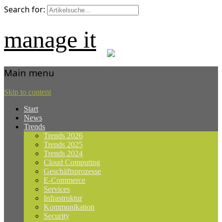
Search for:
manage it
Main menu
Skip to content
Start
News
Trends
Trends 2026
Trends 2025
Trends 2024
Cloud Computing
Geschäftsprozesse
E-Commerce
Services
Infrastruktur
Kommunikation
Security