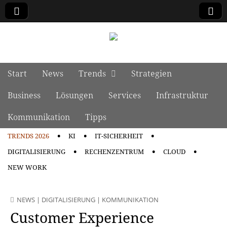
manage it
Skip to content
Start
News
Trends
Strategien
Main menu
Business
Lösungen
Services
Infrastruktur
Kommunikation
Tipps
TRENDS 2026
KI
IT-SICHERHEIT
Sub menu
DIGITALISIERUNG
RECHENZENTRUM
CLOUD
NEW WORK
NEWS
|
DIGITALISIERUNG
|
KOMMUNIKATION
Customer Experience