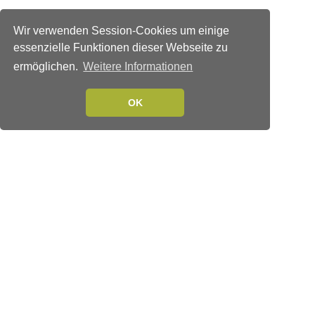
Wir verwenden Session-Cookies um einige
essenzielle Funktionen dieser Webseite zu
ermöglichen.
Weitere Informationen
OK
Verlags-Service
Impressum
Datenschutzerklärung
Mediaservice/Mediadaten
Leserservice/Abonnements
Mediaservice-Login
Ihr ePaper-Abonnement