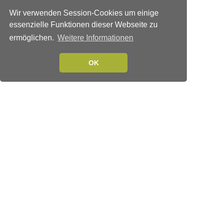
Wir verwenden Session-Cookies um einige
essenzielle Funktionen dieser Webseite zu
ermöglichen.
Weitere Informationen
OK
Verlags-Service
Impressum
Datenschutzerklärung
Mediaservice/Mediadaten
Leserservice/Abonnements
Mediaservice-Login
Ihr ePaper-Abonnement