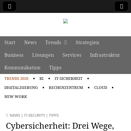
manage it
Skip to content
Start
News
Trends
Strategien
Main menu
Business
Lösungen
Services
Infrastruktur
Kommunikation
Tipps
TRENDS 2026
KI
IT-SICHERHEIT
Sub menu
DIGITALISIERUNG
RECHENZENTRUM
CLOUD
NEW WORK
NEWS
|
IT-SECURITY
|
TIPPS
Cybersicherheit: Drei Wege,