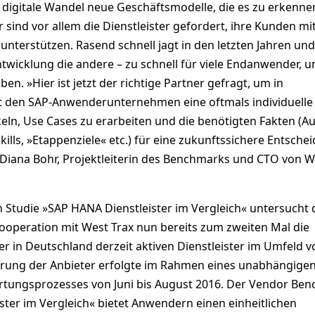
 digitale Wandel neue Geschäftsmodelle, die es zu erkenn
 sind vor allem die Dienstleister gefordert, ihre Kunden mit 
nterstützen. Rasend schnell jagt in den letzten Jahren und
wicklung die andere – zu schnell für viele Endanwender, 
iben. »Hier ist jetzt der richtige Partner gefragt, um in
 den SAP-Anwenderunternehmen eine oftmals individuelle
ln, Use Cases zu erarbeiten und die benötigten Fakten (A
kills, »Etappenziele« etc.) für eine zukunftssichere Entsche
o Diana Bohr, Projektleiterin des Benchmarks und CTO von W
 Studie »SAP HANA Dienstleister im Vergleich« untersucht 
ooperation mit West Trax nun bereits zum zweiten Mal die
er in Deutschland derzeit aktiven Dienstleister im Umfeld 
erung der Anbieter erfolgte im Rahmen eines unabhängige
tungsprozesses von Juni bis August 2016. Der Vendor Be
ster im Vergleich« bietet Anwendern einen einheitlichen