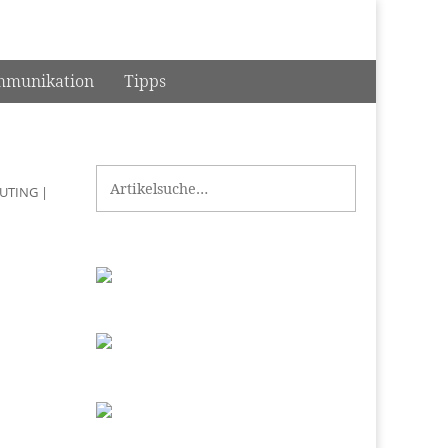
munikation
Tipps
Search for:
UTING
|