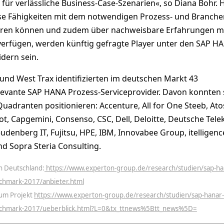
für verlässliche Business-Case-Szenarien«, so Diana Bohr.
diese Fähigkeiten mit dem notwendigen Prozess- und Branche
en können und zudem über nachweisbare Erfahrungen m
verfügen, werden künftig gefragte Player unter den SAP H
dern sein.
und West Trax identifizierten im deutschen Markt 43
evante SAP HANA Prozess-Serviceprovider. Davon konnten 
uadranten positionieren: Accenture, All for One Steeb, Ato
t, Capgemini, Consenso, CSC, Dell, Deloitte, Deutsche Tel
reudenberg IT, Fujitsu, HPE, IBM, Innovabee Group, itelligen
d Sopra Steria Consulting.
n Deutschland:
https://www.experton-group.de/research/studien/sap-ha
nchmark-2017/anbieter.html
zum Projekt
https://www.experton-group.de/research/studien/sap-hanar-
enchmark-2017/ueberblick.html?L=0&tx_ttnews%5Btt_news%5D=