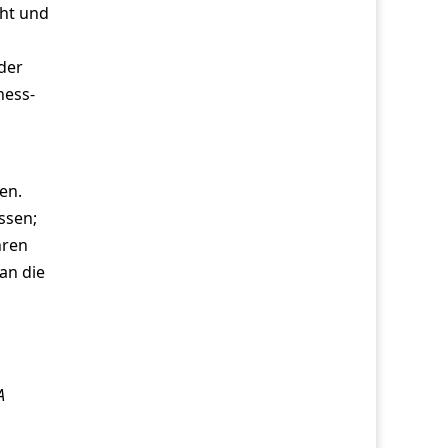
cht und
der
ness-
en.
ssen;
hren
an die
A