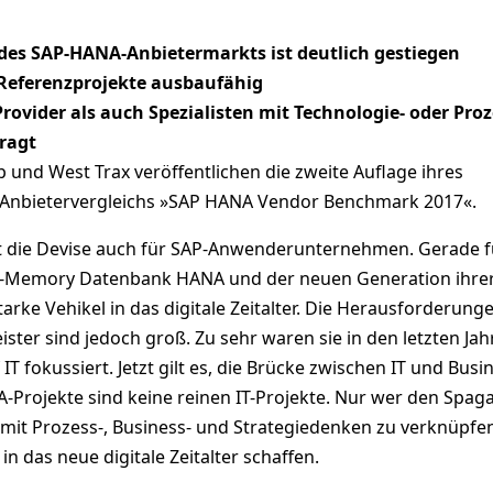
 des SAP-HANA-Anbietermarkts ist deutlich gestiegen
eferenzprojekte ausbaufähig
Provider als auch Spezialisten mit Technologie- oder Proz
ragt
 und West Trax veröffentlichen die zweite Auflage ihres
Anbietervergleichs »SAP HANA Vendor Benchmark 2017«.
tet die Devise auch für SAP-Anwenderunternehmen. Gerade f
In-Memory Datenbank HANA und der neuen Generation ihre
rke Vehikel in das digitale Zeitalter. Die Herausforderunge
ster sind jedoch groß. Zu sehr waren sie in den letzten Jah
T fokussiert. Jetzt gilt es, die Brücke zwischen IT und Busi
-Projekte sind keine reinen IT-Projekte. Nur wer den Spag
 mit Prozess-, Business- und Strategiedenken zu verknüpfe
in das neue digitale Zeitalter schaffen.