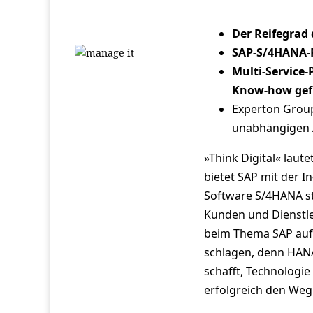
Der Reifegrad
SAP-S/4HANA-R
Multi-Service-
Know-how gef
Experton Group
unabhängigen 
»Think Digital« lau
bietet SAP mit der 
Software S/4HANA sta
Kunden und Dienstlei
beim Thema SAP auf I
schlagen, denn HANA
schafft, Technologie
erfolgreich den Weg 