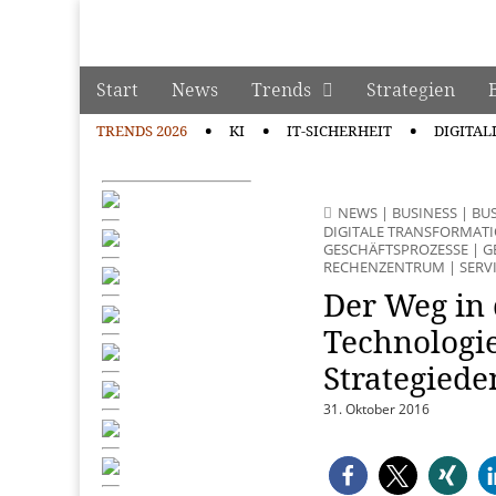
manage it
Skip to content
Start
News
Trends
Strategien
Main menu
TRENDS 2026
KI
IT-SICHERHEIT
DIGITAL
Sub menu
NEWS
|
BUSINESS
|
BUS
DIGITALE TRANSFORMAT
GESCHÄFTSPROZESSE
|
G
RECHENZENTRUM
|
SERV
Der Weg in 
Technologie
Strategied
31. Oktober 2016