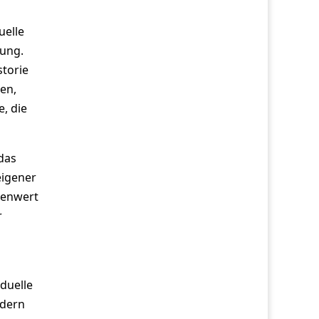
uelle
ung.
storie
en,
e, die
das
eigener
lenwert
r
duelle
ndern