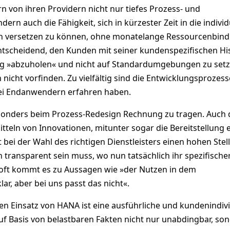
 von ihren Providern nicht nur tiefes Prozess- und
rn auch die Fähigkeit, sich in kürzester Zeit in die individ
en versetzen zu können, ohne monatelange Ressourcenbind
entscheidend, den Kunden mit seiner kundenspezifischen Hi
g »abzuholen« und nicht auf Standardumgebungen zu setz
nicht vorfinden. Zu vielfältig sind die Entwicklungsprozess
ei Endanwendern erfahren haben.
sonders beim Prozess-Redesign Rechnung zu tragen. Auch 
teln von Innovationen, mitunter sogar die Bereitstellung 
bei der Wahl des richtigen Dienstleisters einen hohen Stel
n transparent sein muss, wo nun tatsächlich ihr spezifische
u oft kommt es zu Aussagen wie »der Nutzen in dem
r, aber bei uns passt das nicht«.
en Einsatz von HANA ist eine ausführliche und kundenindivi
uf Basis von belastbaren Fakten nicht nur unabdingbar, so