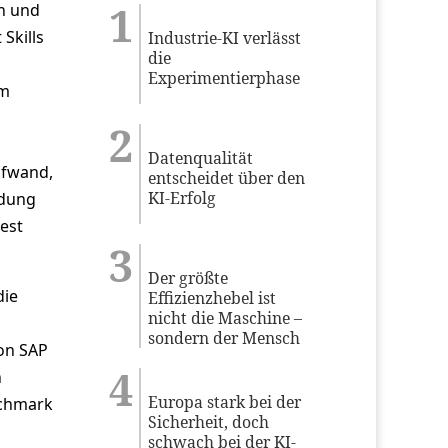
en und
Skills
Industrie-KI verlässt
die
Experimentierphase
um
Datenqualität
ufwand,
entscheidet über den
KI-Erfolg
idung
est
Der größte
die
Effizienzhebel ist
nicht die Maschine –
sondern der Mensch
von SAP
n
Europa stark bei der
nchmark
Sicherheit, doch
schwach bei der KI-