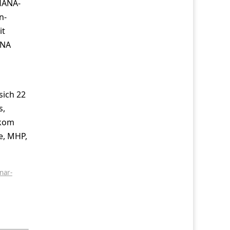
 HANA-
n-
it
ANA
sich 22
s,
ekom
ce, MHP,
nar-