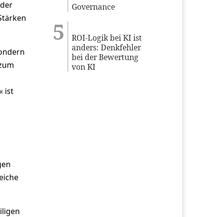
 der
Governance
Stärken
ROI-Logik bei KI ist
anders: Denkfehler
sondern
bei der Bewertung
 zum
von KI
 ist
gen
reiche
iligen