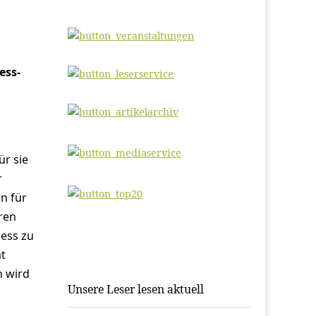
ess-
ür sie
r
n für
ren
ness zu
at
n wird
Unsere Leser lesen aktuell