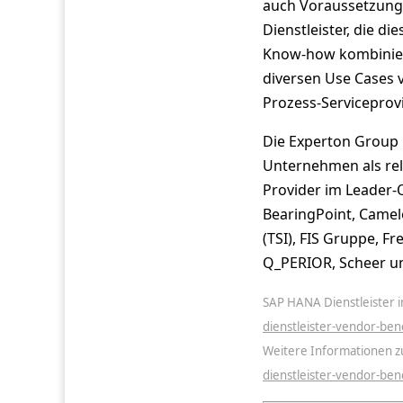
auch Voraussetzung 
Dienstleister, die 
Know-how kombinier
diversen Use Cases 
Prozess-Serviceprovi
Die Experton Group 
Unternehmen als rel
Provider im Leader-Q
BearingPoint, Camelo
(TSI), FIS Gruppe, F
Q_PERIOR, Scheer un
SAP HANA Dienstleister i
dienstleister-vendor-be
Weitere Informationen 
dienstleister-vendor-b