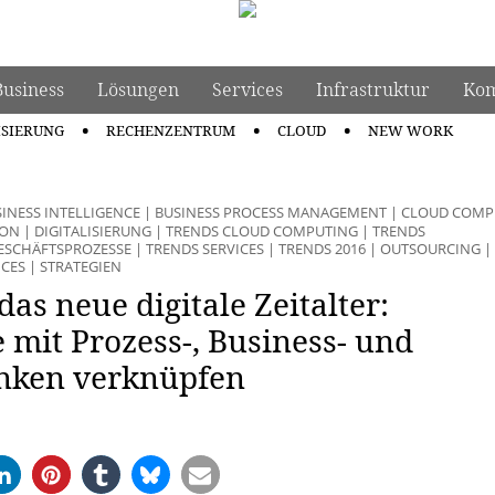
Business
Lösungen
Services
Infrastruktur
Kom
ISIERUNG
RECHENZENTRUM
CLOUD
NEW WORK
INESS INTELLIGENCE
|
BUSINESS PROCESS MANAGEMENT
|
CLOUD COMP
ION
|
DIGITALISIERUNG
|
TRENDS CLOUD COMPUTING
|
TRENDS
ESCHÄFTSPROZESSE
|
TRENDS SERVICES
|
TRENDS 2016
|
OUTSOURCING
|
ICES
|
STRATEGIEN
das neue digitale Zeitalter:
 mit Prozess-, Business- und
enken verknüpfen