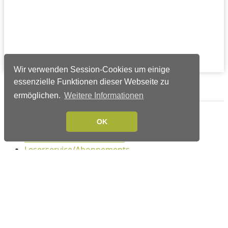
Wir verwenden Session-Cookies um einige
essenzielle Funktionen dieser Webseite zu
Verlags-Service
ermöglichen.
Weitere Informationen
Impressum
OK
Datenschutzerklärung
Mediaservice/Mediadaten
Leserservice/Abonnements
Mediaservice-Login
Ihr ePaper-Abonnement
Folgen Sie uns