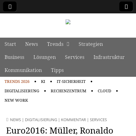
manage it
Skip to content
Start
News
Trends
Strategien
Main menu
Business
Lösungen
Services
Infrastruktur
Kommunikation
Tipps
TRENDS 2026
KI
IT-SICHERHEIT
Sub menu
DIGITALISIERUNG
RECHENZENTRUM
CLOUD
NEW WORK
NEWS
|
DIGITALISIERUNG
|
KOMMENTAR
|
SERVICES
Euro2016: Müller, Ronaldo