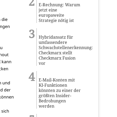
E-Rechnung: Warum
jetzt eine
europaweite
 die
Strategie nötig ist
ungen
Hybridansatz für
umfassendere
au
Schwachstellenerkennung:
Checkmarx stellt
rnout
Checkmarx Fusion
I kann
vor
ücken
E-Mail-Konten mit
n und
KI-Funktionen
nd der
könnten zu einer der
größten Insider-
 können
Bedrohungen
werden
 sich