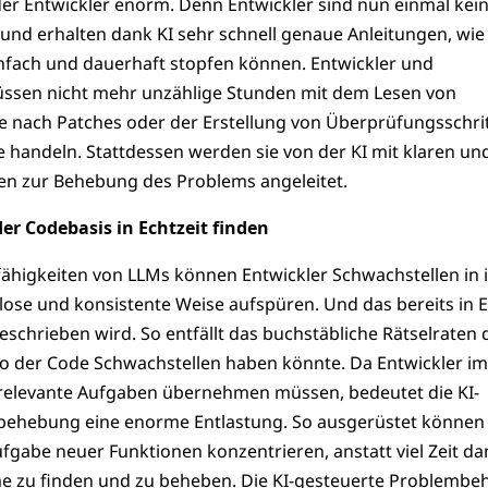
der Entwickler enorm. Denn Entwickler sind nun einmal kei
und erhalten dank KI sehr schnell genaue Anleitungen, wie 
infach und dauerhaft stopfen können. Entwickler und
ssen nicht mehr unzählige Stunden mit dem Lesen von
e nach Patches oder der Erstellung von Überprüfungsschri
e handeln. Stattdessen werden sie von der KI mit klaren un
n zur Behebung des Problems angeleitet.
er Codebasis in Echtzeit finden
ähigkeiten von LLMs können Entwickler Schwachstellen in 
ose und konsistente Weise aufspüren. Und das bereits in Ec
chrieben wird. So entfällt das buchstäbliche Rätselraten 
wo der Code Schwachstellen haben könnte. Da Entwickler i
srelevante Aufgaben übernehmen müssen, bedeutet die KI-
behebung eine enorme Entlastung. So ausgerüstet können 
ufgabe neuer Funktionen konzentrieren, anstatt viel Zeit da
e zu finden und zu beheben. Die KI-gesteuerte Problemb