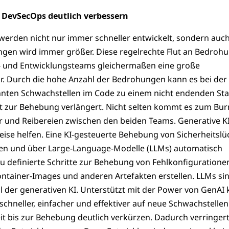
 DevSecOps deutlich verbessern
rden nicht nur immer schneller entwickelt, sondern auch
gen wird immer größer. Diese regelrechte Flut an Bedroh
its- und Entwicklungsteams gleichermaßen eine große
. Durch die hohe Anzahl der Bedrohungen kann es bei der
nten Schwachstellen im Code zu einem nicht endenden St
t zur Behebung verlängert. Nicht selten kommt es zum Bu
er und Reibereien zwischen den beiden Teams. Generative K
 Weise helfen. Eine KI-gesteuerte Behebung von Sicherheitsl
en und über Large-Language-Modelle (LLMs) automatisch
u definierte Schritte zur Behebung von Fehlkonfiguratione
ontainer-Images und anderen Artefakten erstellen. LLMs si
il der generativen KI. Unterstützt mit der Power von GenAI
chneller, einfacher und effektiver auf neue Schwachstellen
it bis zur Behebung deutlich verkürzen. Dadurch verringert