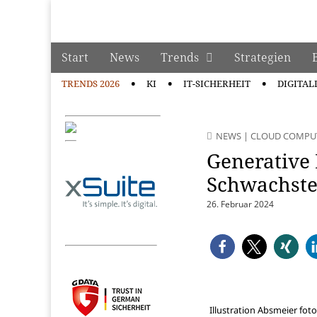
manage it
Skip to content
Start
News
Trends
Strategien
Main menu
TRENDS 2026
KI
IT-SICHERHEIT
DIGITAL
Sub menu
NEWS
|
CLOUD COMPU
Generative 
Schwachste
26. Februar 2024
Illustration Absmeier foto