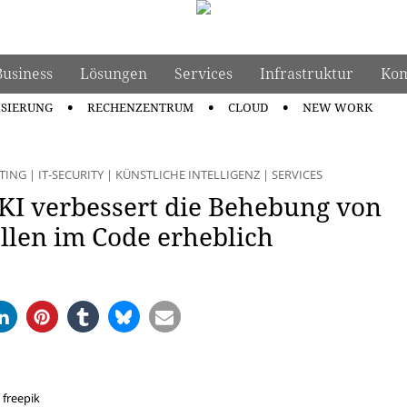
Business
Lösungen
Services
Infrastruktur
Kom
ISIERUNG
RECHENZENTRUM
CLOUD
NEW WORK
TING
|
IT-SECURITY
|
KÜNSTLICHE INTELLIGENZ
|
SERVICES
KI verbessert die Behebung von
llen im Code erheblich
 freepik