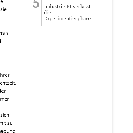
ne
Industrie-KI verlässt
sie
die
Experimentierphase
tten
d
ihrer
htzeit,
der
mmer
sich
mit zu
ehebung