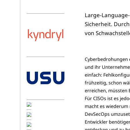
Large-Language-M
Sicherheit. Durc
von Schwachstell
Cyberbedrohungen en
und ihr Unternehmen 
einfach: Fehlkonfig
frühzeitig, schon w
erreichen, müssten 
Für CISOs ist es jed
macht es wiederum n
DevSecOps umzusetze
Entwickler benötigen
entdecken und zu b