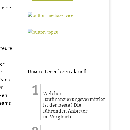
 eine
kteure
er
Unsere Leser lesen aktuell
ur
 Dank
er
Welcher
cken
Baufinanzierungsvermittler
teams
ist der beste? Die
führenden Anbieter
im Vergleich