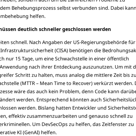
 dem Behebungsprozess selbst verbunden sind. Dabei kann
lembehebung helfen.
müssen deutlich schneller geschlossen werden
eiten schnell. Nach Angaben der US-Regierungsbehörde für
 Infrastruktursicherheit (CISA) benötigen die Bedrohungsa
ch nur 15 Tage, um eine Schwachstelle in einer öffentlich
-Anwendung nach ihrer Entdeckung auszunutzen. Um mit d
reifer Schritt zu halten, muss analog die mittlere Zeit bis z
hstelle (MTTR – Mean Time to Recover) verkürzt werden.
zesse wäre das auch kein Problem, denn Code kann darüb
ändert werden. Entsprechend könnten auch Sicherheitslü
hlossen werden. Bislang hatten Entwickler und Sicherheits
ten, effektiv zusammenzuarbeiten und genauso schnell zu
erkriminellen. Um DevSecOps zu helfen, das Zeitfenster zu
rative KI (GenAI) helfen.