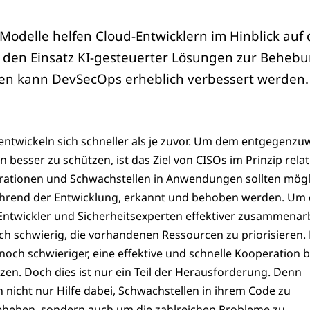
odelle helfen Cloud-Entwicklern im Hinblick auf 
h den Einsatz KI-gesteuerter Lösungen zur Beheb
en kann DevSecOps erheblich verbessert werden.
twickeln sich schneller als je zuvor. Um dem entgegenzu
besser zu schützen, ist das Ziel von CISOs im Prinzip relat
urationen und Schwachstellen in Anwendungen sollten mögl
ährend der Entwicklung, erkannt und behoben werden. Um 
Entwickler und Sicherheitsexperten effektiver zusammenar
och schwierig, die vorhandenen Ressourcen zu priorisieren.
och schwieriger, eine effektive und schnelle Kooperation b
n. Doch dies ist nur ein Teil der Herausforderung. Denn
 nicht nur Hilfe dabei, Schwachstellen in ihrem Code zu
eheben, sondern auch um die zahlreichen Probleme zu