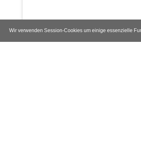
Wir verwenden Session-Cookies um einige essenzielle Fun
Verlags-Service
Impressum
Datenschutzerklärung
Mediaservice/Mediadaten
Leserservice/Abonnements
Mediaservice-Login
Ihr ePaper-Abonnement
Copyright © 2014 – 2026 ap Verlag GmbH