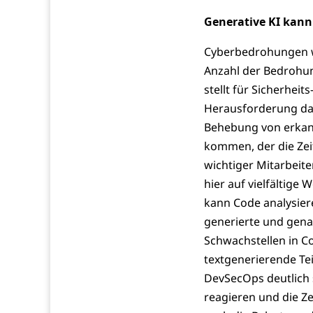
Generative KI kann
Cyberbedrohungen we
Anzahl der Bedrohun
stellt für Sicherhe
Herausforderung dar
Behebung von erkan
kommen, der die Zei
wichtiger Mitarbeit
hier auf vielfältige
kann Code analysier
generierte und gena
Schwachstellen in C
textgenerierende Te
DevSecOps deutlich s
reagieren und die Ze