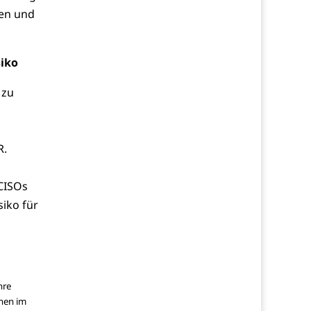
ken und
siko
 zu
n
R.
CISOs
siko für
hre
onen im