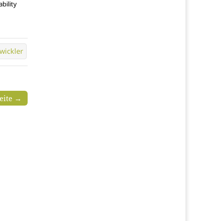
bility
wickler
seite →