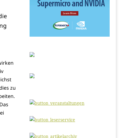
die
ung
wirken
iv
ichst
dies zu
beiten.
 Das
ei