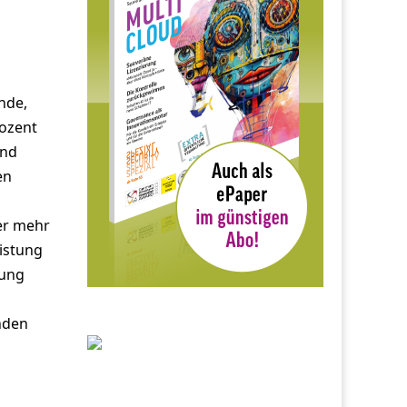
nde,
rozent
und
en
er mehr
eistung
nung
enden