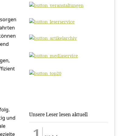
 sorgen
fahrten
 können
mend
lgen,
fizient
folg.
Unsere Leser lesen aktuell
tig und
ale
ezielte