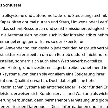
s Schlüssel
ontrollsysteme und autonome Lade- und Steuerungstechnik
e Kapazitäten optimal nutzen und Staus, Umwege oder Leer
– das schont Ressourcen und senkt Emissionen. »Zugleich
die Automatisierung dem auch in der Intralogistik zuneh
emangel entgegenwirken«, so der Experte für
g. Anwender sollten deshalb jederzeit den Anspruch verfo
kstruktur zu erarbeiten um den Betrieb dadurch nicht nur ef
ustellen, sondern sich auch einen Wettbewerbsvorteil zu
esem Hintergrund investieren Lagerbetreiber zunehmend in
tiksysteme, von denen sie vor allem eine Steigerung ihrer
ität und Qualität erwarten. Doch dabei gilt eine hohe
 technischen Systeme als entscheidender Faktor für den Er
eisten, erweisen sich Kundenservice und Wartung als wich
isierung verbunden, denn permanente Vernetzung und glob
n zu riesigen Datenpools. Diese Informationen und ihre g