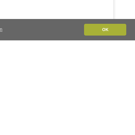
en
OK