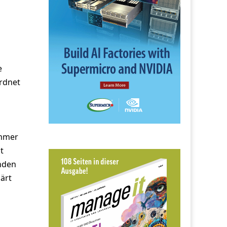
e
rdnet
immer
t
enden
ärt