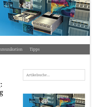
munikation
Tipps
Search for:
:
g