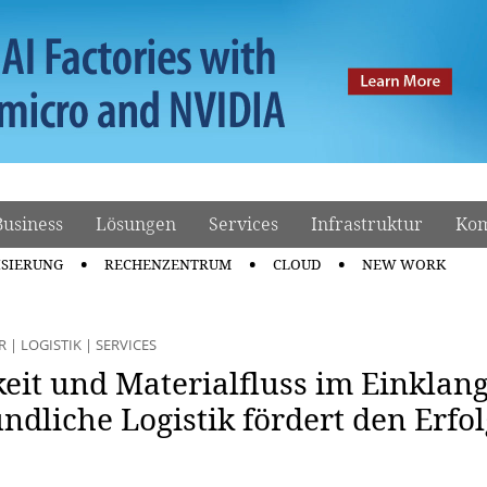
Business
Lösungen
Services
Infrastruktur
Kom
ISIERUNG
RECHENZENTRUM
CLOUD
NEW WORK
R
|
LOGISTIK
|
SERVICES
eit und Materialfluss im Einklang
dliche Logistik fördert den Erfol