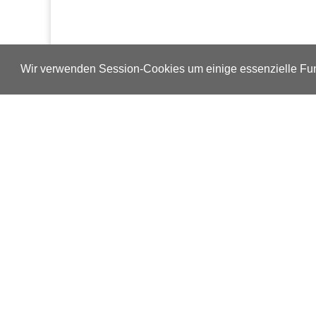
Wir verwenden Session-Cookies um einige essenzielle Fun
Verlags-Service
Impressum
Datenschutzerklärung
Mediaservice/Mediadaten
Leserservice/Abonnements
Mediaservice-Login
Ihr ePaper-Abonnement
Copyright © 2014 – 2026 ap Verlag GmbH