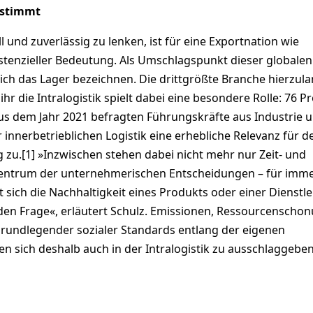
stimmt
und zuverlässig zu lenken, ist für eine Exportnation wie
stenzieller Bedeutung. Als Umschlagspunkt dieser globalen
ich das Lager bezeichnen. Die drittgrößte Branche hierzula
 ihr die Intralogistik spielt dabei eine besondere Rolle: 76 P
aus dem Jahr 2021 befragten Führungskräfte aus Industrie 
innerbetrieblichen Logistik eine erhebliche Relevanz für d
zu.[1] »Inzwischen stehen dabei nicht mehr nur Zeit- und
 Zentrum der unternehmerischen Entscheidungen – für imm
sich die Nachhaltigkeit eines Produkts oder einer Dienstl
en Frage«, erläutert Schulz. Emissionen, Ressourcenscho
grundlegender sozialer Standards entlang der eigenen
ren sich deshalb auch in der Intralogistik zu ausschlaggeb