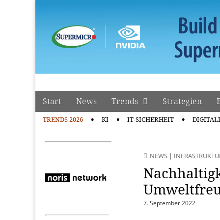
manage it
Skip to content
Start
News
Trends
Strategien
Main menu
TRENDS 2026
KI
IT-SICHERHEIT
DIGITAL
Sub menu
NEWS
|
INFRASTRUKTU
Nachhaltigk
Umweltfreun
7. September 2022