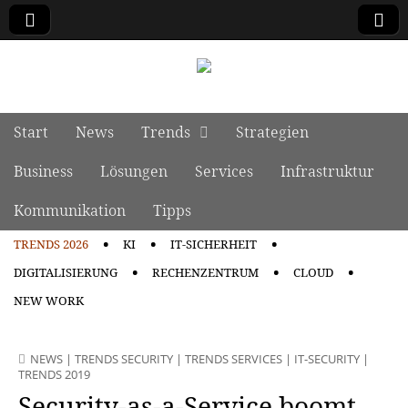
manage it
Skip to content
Start
News
Trends
Strategien
Main menu
Business
Lösungen
Services
Infrastruktur
Kommunikation
Tipps
TRENDS 2026
KI
IT-SICHERHEIT
Sub menu
DIGITALISIERUNG
RECHENZENTRUM
CLOUD
NEW WORK
NEWS
|
TRENDS SECURITY
|
TRENDS SERVICES
|
IT-SECURITY
|
TRENDS 2019
Security-as-a-Service boomt