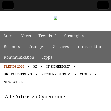
manage it
Skip to content
Start
News
Trends
Strategien
Main menu
Business
Lösungen
Services
Infrastruktur
Kommunikation
Tipps
TRENDS 2026
KI
IT-SICHERHEIT
Sub menu
DIGITALISIERUNG
RECHENZENTRUM
CLOUD
NEW WORK
Alle Artikel zu Cybercrime