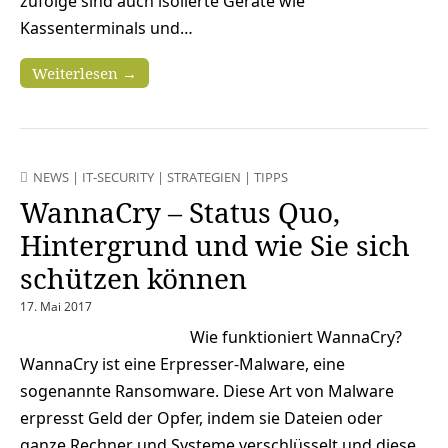
zufolge sind auch isolierte Geräte wie
Kassenterminals und…
Weiterlesen →
NEWS
|
IT-SECURITY
|
STRATEGIEN
|
TIPPS
WannaCry – Status Quo,
Hintergrund und wie Sie sich
schützen können
17. Mai 2017
Wie funktioniert WannaCry?
WannaCry ist eine Erpresser-Malware, eine
sogenannte Ransomware. Diese Art von Malware
erpresst Geld der Opfer, indem sie Dateien oder
ganze Rechner und Systeme verschlüsselt und diese