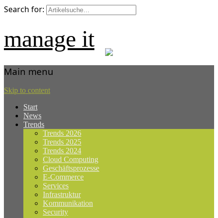
Search for:
manage it
Main menu
Skip to content
Start
News
Trends
Trends 2026
Trends 2025
Trends 2024
Cloud Computing
Geschäftsprozesse
E-Commerce
Services
Infrastruktur
Kommunikation
Security