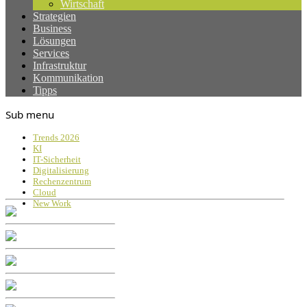
Wirtschaft
Strategien
Business
Lösungen
Services
Infrastruktur
Kommunikation
Tipps
Sub menu
Trends 2026
KI
IT-Sicherheit
Digitalisierung
Rechenzentrum
Cloud
New Work