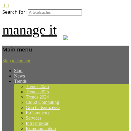
Search for:
manage it
Main menu
Skip to content
Start
News
Trends
Trends 2026
Trends 2025
Trends 2024
Cloud Computing
Geschäftsprozesse
E-Commerce
Services
Infrastruktur
Kommunikation