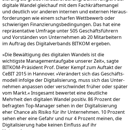
digitale Wandel gleichauf mit dem Fachkräf­te­mangel
und deutlich vor anderen internen und externen Heraus­
for­de­rungen wie einem scharfen Wettbe­werb oder
schwie­rigen Finan­zie­rungs­be­din­gungen. Das hat eine
reprä­sen­ta­tive Umfrage unter 505 Geschäfts­füh­rern
und Vorständen von Unter­nehmen ab 20 Mitar­bei­tern
im Auftrag des Digital­ver­bands BITKOM ergeben.
»Die Bewäl­ti­gung des digitalen Wandels ist die
wichtigste Manage­ment­auf­gabe unserer Zeit«, sagte
BITKOM-Präsident Prof. Dieter Kempf zum Auftakt der
CeBIT 2015 in Hannover. »Verän­dert sich das Geschäfts­
mo­dell infolge der Digita­li­sie­rung, muss sich das Unter­
nehmen anpassen oder verschwindet früher oder später
vom Markt.« Insge­samt bewertet eine deutliche
Mehrheit den digitalen Wandel positiv. 86 Prozent der
befragten Top-Manager sehen in der Digita­li­sie­rung
eher Chance als Risiko für ihr Unter­nehmen. 10 Prozent
sehen eher eine Gefahr und nur 4 Prozent meinen, die
Digita­li­sie­rung habe keinen Einfluss auf ihr