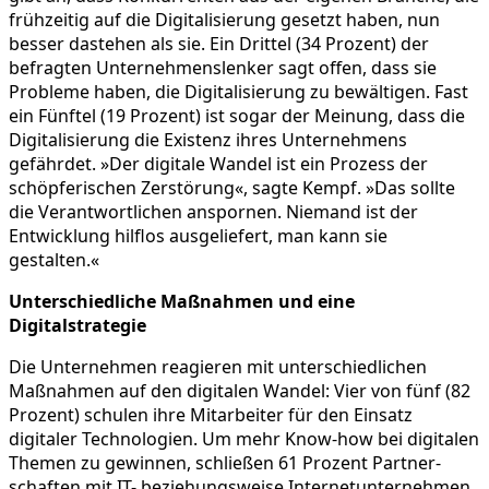
frühzeitig auf die Digita­li­sie­rung gesetzt haben, nun
besser dastehen als sie. Ein Drittel (34 Prozent) der
befragten Unter­neh­mens­lenker sagt offen, dass sie
Probleme haben, die Digita­li­sie­rung zu bewäl­tigen. Fast
ein Fünftel (19 Prozent) ist sogar der Meinung, dass die
Digita­li­sie­rung die Existenz ihres Unter­neh­mens
gefährdet. »Der digitale Wandel ist ein Prozess der
schöp­fe­ri­schen Zerstö­rung«, sagte Kempf. »Das sollte
die Verant­wort­li­chen anspornen. Niemand ist der
Entwick­lung hilflos ausge­lie­fert, man kann sie
gestalten.«
Unter­schied­liche Maßnahmen und eine
Digitalstrategie
Die Unter­nehmen reagieren mit unter­schied­li­chen
Maßnahmen auf den digitalen Wandel: Vier von fünf (82
Prozent) schulen ihre Mitar­beiter für den Einsatz
digitaler Techno­lo­gien. Um mehr Know-how bei digitalen
Themen zu gewinnen, schließen 61 Prozent Partner­
schaften mit IT- bezie­hungs­weise Inter­net­un­ter­nehmen.