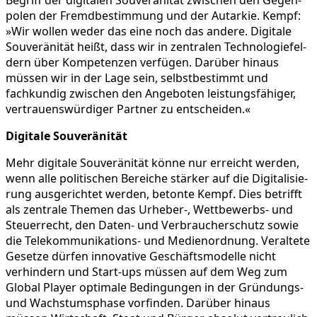
polen der Fremd­be­stim­mung und der Autarkie. Kempf:
»Wir wollen weder das eine noch das andere. Digitale
Souve­rä­nität heißt, dass wir in zentralen Techno­lo­gie­fel­
dern über Kompe­tenzen verfügen. Darüber hinaus
müssen wir in der Lage sein, selbst­be­stimmt und
fachkundig zwischen den Angeboten leistungs­fä­higer,
vertrau­ens­wür­diger Partner zu entscheiden.«
Digitale Souve­rä­nität
Mehr digitale Souve­rä­nität könne nur erreicht werden,
wenn alle politi­schen Bereiche stärker auf die Digita­li­sie­
rung ausge­richtet werden, betonte Kempf. Dies betrifft
als zentrale Themen das Urheber-, Wettbewerbs- und
Steuer­recht, den Daten- und Verbrau­cher­schutz sowie
die Telekommunikations- und Medien­ord­nung. Veral­tete
Gesetze dürfen innova­tive Geschäfts­mo­delle nicht
verhin­dern und Start-ups müssen auf dem Weg zum
Global Player optimale Bedin­gungen in der Gründungs-
und Wachs­tums­phase vorfinden. Darüber hinaus