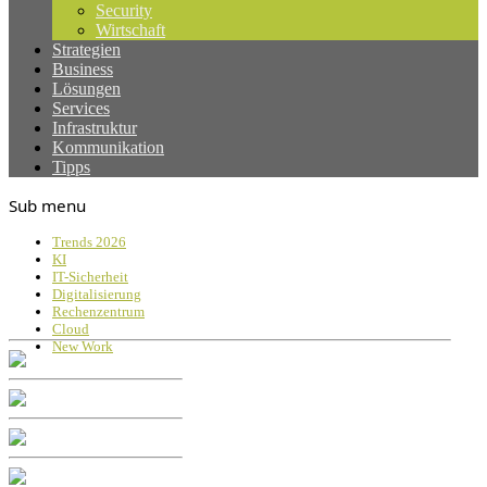
Security
Wirtschaft
Strategien
Business
Lösungen
Services
Infrastruktur
Kommunikation
Tipps
Sub menu
Trends 2026
KI
IT-Sicherheit
Digitalisierung
Rechenzentrum
Cloud
New Work