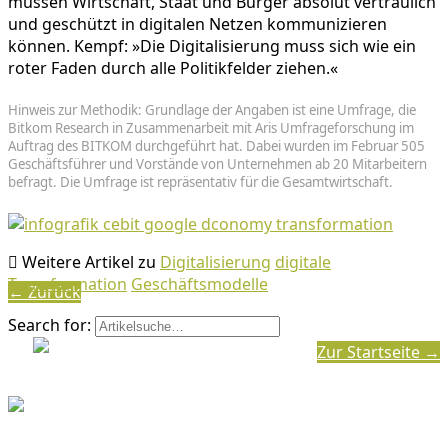
müssen Wirtschaft, Staat und Bürger absolut vertrau­lich
und geschützt in digitalen Netzen kommu­ni­zieren
können. Kempf: »Die Digita­li­sie­rung muss sich wie ein
roter Faden durch alle Politik­felder ziehen.«
Hinweis zur Methodik: Grundlage der Angaben ist eine Umfrage, die
Bitkom Research in Zusammenarbeit mit Aris Umfrageforschung im
Auftrag des BITKOM durchgeführt hat. Dabei wurden im Februar 505
Geschäftsführer und Vorstände von Unternehmen ab 20 Mitarbeitern
befragt. Die Umfrage ist repräsentativ für die Gesamtwirtschaft.
Weitere Artikel zu
Digitalisierung
digitale
Transformation
Geschäfts­mo­delle
← Zurück
Search for:
Zur Startseite →