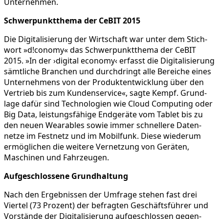
Unternehmen.
Schwer­punkt­thema der CeBIT 2015
Die Digita­li­sie­rung der Wirtschaft war unter dem Stich­
wort »d!conomy« das Schwer­punkt­thema der CeBIT
2015. »In der ›digital economy‹ erfasst die Digita­li­sie­rung
sämtliche Branchen und durch­dringt alle Bereiche eines
Unter­neh­mens von der Produkt­ent­wick­lung über den
Vertrieb bis zum Kunden­ser­vice«, sagte Kempf. Grund­
lage dafür sind Techno­lo­gien wie Cloud Compu­ting oder
Big Data, leistungs­fä­hige Endge­räte vom Tablet bis zu
den neuen Weara­bles sowie immer schnel­lere Daten­
netze im Festnetz und im Mobil­funk. Diese wiederum
ermög­li­chen die weitere Vernet­zung von Geräten,
Maschinen und Fahrzeugen.
Aufge­schlos­sene Grundhaltung
Nach den Ergeb­nissen der Umfrage stehen fast drei
Viertel (73 Prozent) der befragten Geschäfts­führer und
Vorstände der Digita­li­sie­rung aufge­schlossen gegen­