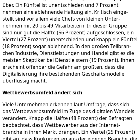
über. Ein Fünftel ist unent­schieden und 7 Prozent
nehmen eine ableh­nende Haltung ein. Kritisch einge­
stellt sind vor allem viele Chefs von kleinen Unter­
nehmen mit 20 bis 49 Mitar­bei­tern. In dieser Gruppe
sind nur gut die Hälfte (56 Prozent) aufge­schlossen, ein
Viertel (27 Prozent) unent­schieden und knapp ein Fünftel
(18 Prozent) sogar ableh­nend. In den großen Teilbran­
chen Indus­trie, Dienst­leis­tungen und Handel gibt es die
meisten Skeptiker bei Dienst­leis­tern (19 Prozent). Ihnen
erscheint offenbar die Gefahr am größten, dass die
Digita­li­sie­rung ihre beste­henden Geschäfts­mo­delle
überflüssig macht.
Wettbe­werbs­um­feld ändert sich
Viele Unter­nehmen erkennen laut Umfrage, dass sich
das Wettbe­werbs­um­feld im Zuge des digitalen Wandels
verän­dert. Knapp die Hälfte (48 Prozent) der Befragten
beobachtet, dass Wettbe­werber aus der Inter­net­
branche in ihren Markt drängen. Ein Viertel (25 Prozent)
gibt an, dass Konkur­renten aus der eigenen Branche, die