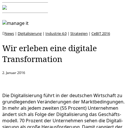
News
|
Digitalisierung
|
Industrie 4.0
|
Strategien
|
CeBIT 2016
Wir erleben eine digitale
Transformation
2. Januar 2016
Die Digita­li­sie­rung führt in der deutschen Wirtschaft zu
grund­le­genden Verän­de­rungen der Markt­be­din­gungen.
In mehr als jedem zweiten (55 Prozent) Unter­nehmen
ändert sich als Folge der Digita­li­sie­rung das Geschäfts­
mo­dell. 70 Prozent der Unter­nehmen sehen die Digita­li­
sie­rung als große Heraus­for­de­rung. Damit rangiert der