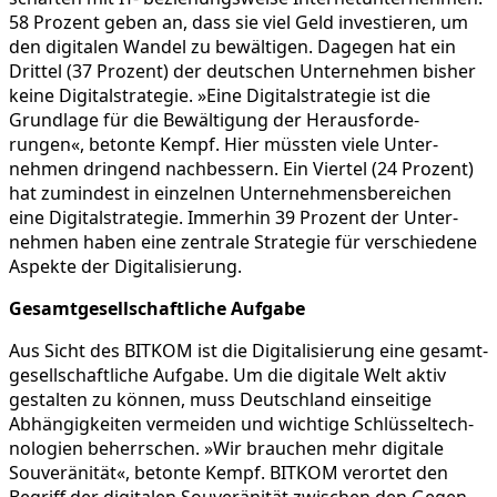
58 Prozent geben an, dass sie viel Geld inves­tieren, um
den digitalen Wandel zu bewäl­tigen. Dagegen hat ein
Drittel (37 Prozent) der deutschen Unter­nehmen bisher
keine Digital­stra­tegie. »Eine Digital­stra­tegie ist die
Grund­lage für die Bewäl­ti­gung der Heraus­for­de­
rungen«, betonte Kempf. Hier müssten viele Unter­
nehmen dringend nachbes­sern. Ein Viertel (24 Prozent)
hat zumin­dest in einzelnen Unter­neh­mens­be­rei­chen
eine Digital­stra­tegie. Immerhin 39 Prozent der Unter­
nehmen haben eine zentrale Strategie für verschie­dene
Aspekte der Digitalisierung.
Gesamt­ge­sell­schaft­liche Aufgabe
Aus Sicht des BITKOM ist die Digita­li­sie­rung eine gesamt­
ge­sell­schaft­liche Aufgabe. Um die digitale Welt aktiv
gestalten zu können, muss Deutsch­land einsei­tige
Abhän­gig­keiten vermeiden und wichtige Schlüs­sel­tech­
no­lo­gien beherr­schen. »Wir brauchen mehr digitale
Souve­rä­nität«, betonte Kempf. BITKOM verortet den
Begriff der digitalen Souve­rä­nität zwischen den Gegen­