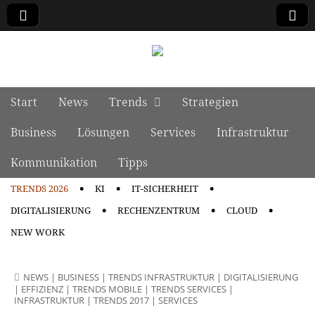
manage it
Skip to content
Start
News
Trends
Strategien
Main menu
Business
Lösungen
Services
Infrastruktur
Kommunikation
Tipps
TRENDS 2026
KI
IT-SICHERHEIT
Sub menu
DIGITALISIERUNG
RECHENZENTRUM
CLOUD
NEW WORK
NEWS
|
BUSINESS
|
TRENDS INFRASTRUKTUR
|
DIGITALISIERUNG
|
EFFIZIENZ
|
TRENDS MOBILE
|
TRENDS SERVICES
|
INFRASTRUKTUR
|
TRENDS 2017
|
SERVICES