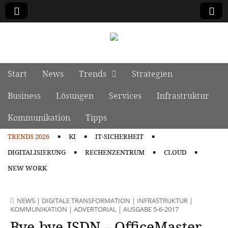
manage it
Skip to content
Start
News
Trends
Strategien
Main menu
Business
Lösungen
Services
Infrastruktur
Kommunikation
Tipps
TRENDS 2026
KI
IT-SICHERHEIT
Sub menu
DIGITALISIERUNG
RECHENZENTRUM
CLOUD
NEW WORK
NEWS
|
DIGITALE TRANSFORMATION
|
INFRASTRUKTUR
|
KOMMUNIKATION
|
ADVERTORIAL
|
AUSGABE 5-6-2017
Bye-bye ISDN – OfficeMaster