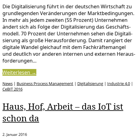
Die Digita­li­sie­rung führt in der deutschen Wirtschaft zu
grund­le­genden Verän­de­rungen der Markt­be­din­gungen.
In mehr als jedem zweiten (55 Prozent) Unter­nehmen
ändert sich als Folge der Digita­li­sie­rung das Geschäfts­
mo­dell. 70 Prozent der Unter­nehmen sehen die Digita­li­
sie­rung als große Heraus­for­de­rung. Damit rangiert der
digitale Wandel gleichauf mit dem Fachkräf­te­mangel
und deutlich vor anderen internen und externen Heraus­
for­de­rungen…
Weiterlesen →
News
|
Business Process Management
|
Digitalisierung
|
Industrie 4.0
|
CeBIT 2016
Haus, Hof, Arbeit – das IoT ist
schon da
2. Januar 2016