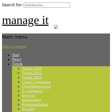
Search for:
manage it
Main menu
Skip to content
Start
News
Trends
Trends 2026
Trends 2025
Trends 2024
Cloud Computing
Geschäftsprozesse
E-Commerce
Services
Infrastruktur
Kommunikation
Security