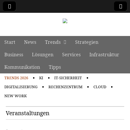
manage it
Skip to content
Start
News
Trends
Strategien
Main menu
Business
Lösungen
Services
Infrastruktur
Kommunikation
Tipps
TRENDS 2026
KI
IT-SICHERHEIT
Sub menu
DIGITALISIERUNG
RECHENZENTRUM
CLOUD
NEW WORK
Veranstaltungen