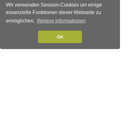
Wir verwenden Session-Cookies um einige
essenzielle Funktionen dieser Webseite zu
ermöglichen.
Weitere Informationen
OK
Verlags-Service
Impressum
Datenschutzerklärung
Mediaservice/Mediadaten
Leserservice/Abonnements
Mediaservice-Login
Ihr ePaper-Abonnement