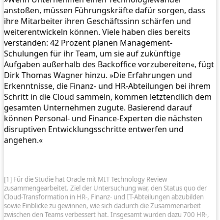
anstoßen, müssen Führungskräfte dafür sorgen, dass
ihre Mitarbeiter ihren Geschäftssinn schärfen und
weiterentwickeln können. Viele haben dies bereits
verstanden: 42 Prozent planen Management-
Schulungen für ihr Team, um sie auf zukünftige
Aufgaben außerhalb des Backoffice vorzubereiten«, fügt
Dirk Thomas Wagner hinzu. »Die Erfahrungen und
Erkenntnisse, die Finanz- und HR-Abteilungen bei ihrem
Schritt in die Cloud sammeln, kommen letztendlich dem
gesamten Unternehmen zugute. Basierend darauf
können Personal- und Finance-Experten die nächsten
disruptiven Entwicklungsschritte entwerfen und
angehen.«
[1] Für die Studie hat Oracle mit MIT Technology Review
zusammengearbeitet. Ziel der Untersuchung war, den Status quo der
Cloud-Transformation in HR-, Finanz- und IT-Abteilungen abzubilden
sowie Einblicke zu gewinnen, wie sich dadurch die Zusammenarbeit
zwischen den Teams verbessert hat. Insgesamt wurden dazu 700 HR-,