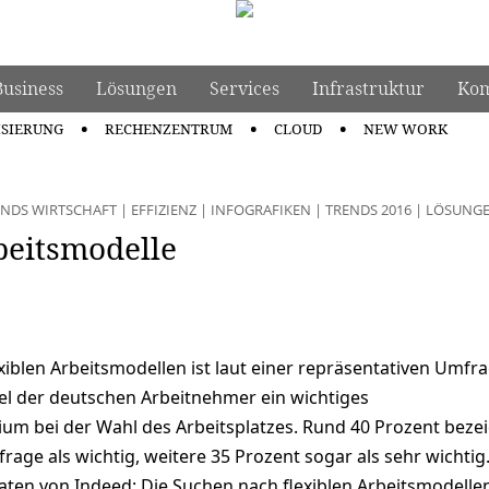
Business
Lösungen
Services
Infrastruktur
Kom
ISIERUNG
RECHENZENTRUM
CLOUD
NEW WORK
ENDS WIRTSCHAFT
|
EFFIZIENZ
|
INFOGRAFIKEN
|
TRENDS 2016
|
LÖSUNG
beitsmodelle
iblen Arbeitsmodellen ist laut einer repräsentativen Umfr
tel der deutschen Arbeitnehmer ein wichtiges
ium bei der Wahl des Arbeitsplatzes. Rund 40 Prozent beze
mfrage als wichtig, weitere 35 Prozent sogar als sehr wichtig
aten von Indeed: Die Suchen nach flexiblen Arbeitsmodelle