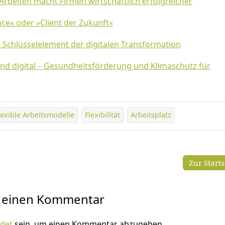
s Arbeiten macht Firmen wirtschaftlich erfolgreicher
ce« oder »Client der Zukunft«
– Schlüsselelement der digitalen Transformation
nd digital – Gesundheitsförderung und Klimaschutz für
lexible Arbeitsmodelle
Flexibilität
Arbeitsplatz
Zur Start
e einen Kommentar
det
sein, um einen Kommentar abzugeben.