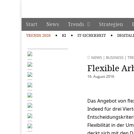
manage it
Skip to content
Start
News
Trends
Strategien
Main menu
TRENDS 2026
KI
IT-SICHERHEIT
DIGITAL
Sub menu
NEWS
|
BUSINESS
|
TR
Flexible Ar
16. August 2016
Das Angebot von flex
Indeed für drei Vier
Entscheidungskriter
Flexibilität in der U
deckt sich mit den D