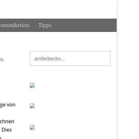
munikation
Tipps
Search for:
EN
age von
ichnen
. Dies
n