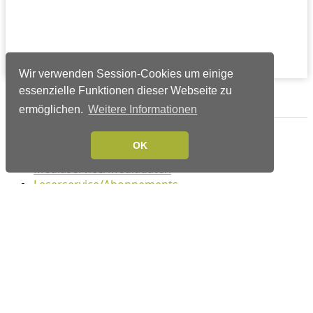
Wir verwenden Session-Cookies um einige
essenzielle Funktionen dieser Webseite zu
Verlags-Service
ermöglichen.
Weitere Informationen
Impressum
OK
Datenschutzerklärung
Mediaservice/Mediadaten
Leserservice/Abonnements
Mediaservice-Login
Ihr ePaper-Abonnement
Folgen Sie uns