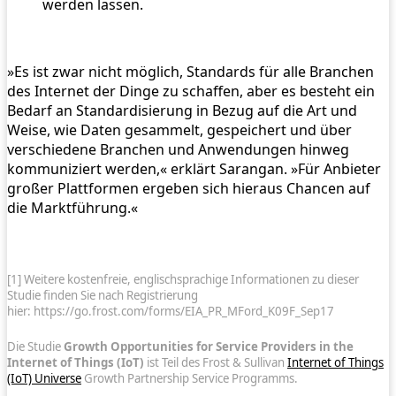
werden lassen.
»Es ist zwar nicht möglich, Standards für alle Branchen
des Internet der Dinge zu schaffen, aber es besteht ein
Bedarf an Standardisierung in Bezug auf die Art und
Weise, wie Daten gesammelt, gespeichert und über
verschiedene Branchen und Anwendungen hinweg
kommuniziert werden,« erklärt Sarangan. »Für Anbieter
großer Plattformen ergeben sich hieraus Chancen auf
die Marktführung.«
[1] Weitere kostenfreie, englischsprachige Informationen zu dieser
Studie finden Sie nach Registrierung
hier: https://go.frost.com/forms/EIA_PR_MFord_K09F_Sep17
Die Studie
Growth Opportunities for Service Providers in the
Internet of Things (IoT)
ist Teil des Frost & Sullivan
Internet of Things
(IoT) Universe
Growth Partnership Service Programms.