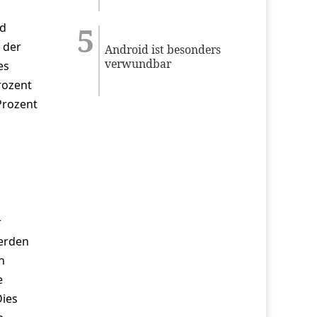
nd
 der
Android ist besonders
verwundbar
es
Prozent
Prozent
r
werden
n
e
Dies