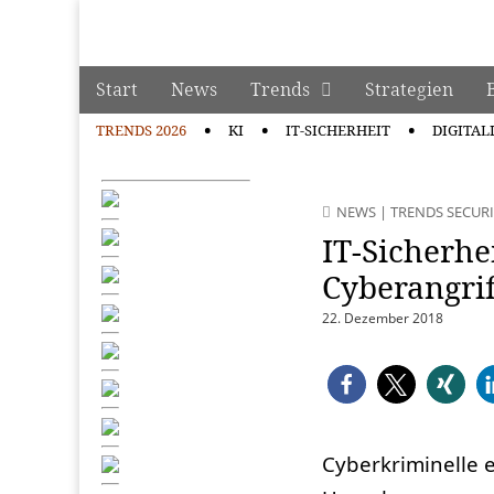
manage it
Skip to content
Start
News
Trends
Strategien
Main menu
TRENDS 2026
KI
IT-SICHERHEIT
DIGITAL
Sub menu
NEWS
|
TRENDS SECURI
IT-Sicherhe
Cyberangrif
22. Dezember 2018
Cyberkriminelle 