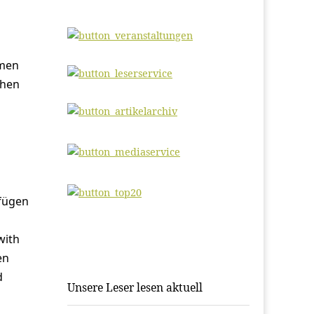
hmen
chen
ufügen
with
en
d
Unsere Leser lesen aktuell