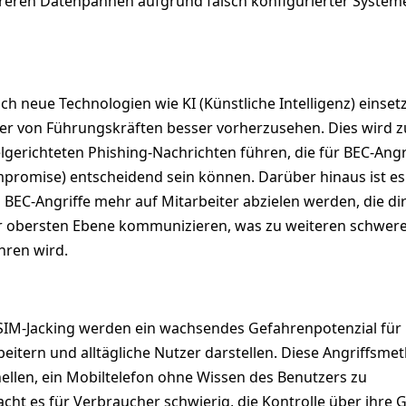
reren Datenpannen aufgrund falsch konfigurierter System
h neue Technologien wie KI (Künstliche Intelligenz) einset
r von Führungskräften besser vorherzusehen. Dies wird z
gerichteten Phishing-Nachrichten führen, die für BEC-Angr
mpromise) entscheidend sein können. Darüber hinaus ist es
 BEC-Angriffe mehr auf Mitarbeiter abzielen werden, die di
r obersten Ebene kommunizieren, was zu weiteren schwer
hren wird.
IM-Jacking werden ein wachsendes Gefahrenpotenzial für
eitern und alltägliche Nutzer darstellen. Diese Angriffsme
ellen, ein Mobiltelefon ohne Wissen des Benutzers zu
t es für Verbraucher schwierig, die Kontrolle über ihre 