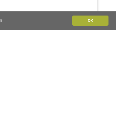
en
OK