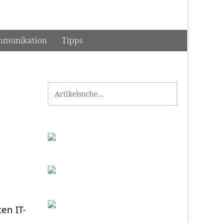
munikation
Tipps
Search for:
en IT-