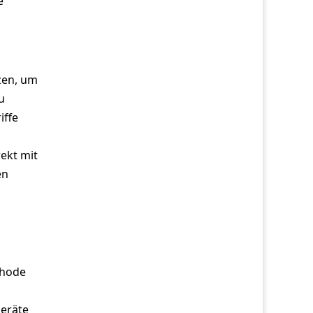
e
zen, um
u
iffe
rekt mit
en
thode
Geräte