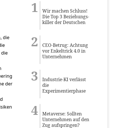
Wir machen Schluss!
Die Top 3 Beziehungs-
killer der Deutschen
 die
CEO-Betrug: Achtung
die
vor Enkeltrick 4.0 in
 die
Unternehmen
n
eering
Industrie-KI verlässt
he der
die
Experimentierphase
nd
isiken
Metaverse: Sollten
Unternehmen auf den
Zug aufspringen?