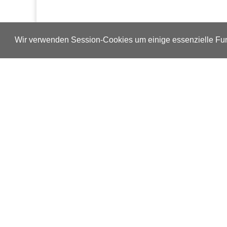
Wir verwenden Session-Cookies um einige essenzielle Fun
Verlags-Service
Impressum
Datenschutzerklärung
Mediaservice/Mediadaten
Leserservice/Abonnements
Mediaservice-Login
Ihr ePaper-Abonnement
Copyright © 2014 – 2026 ap Verlag GmbH