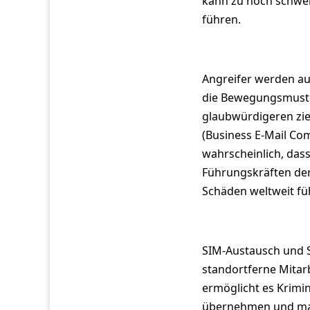
kann zu noch schwe
führen.
Angreifer werden auc
die Bewegungsmuste
glaubwürdigeren ziel
(Business E-Mail Co
wahrscheinlich, dass
Führungskräften de
Schäden weltweit fü
SIM-Austausch und S
standortferne Mitarb
ermöglicht es Krimin
übernehmen und mach