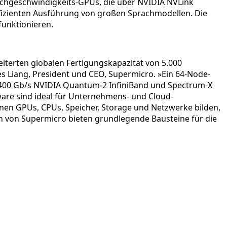
Hochgeschwindigkeits-GPUs, die über NVIDIA NVLink
ffizienten Ausführung von großen Sprachmodellen. Die
funktionieren.
weiterten globalen Fertigungskapazität von 5.000
es Liang, President und CEO, Supermicro. »Ein 64-Node-
t 400 Gb/s NVIDIA Quantum-2 InfiniBand und Spectrum-X
are sind ideal für Unternehmens- und Cloud-
enen GPUs, CPUs, Speicher, Storage und Netzwerke bilden,
n von Supermicro bieten grundlegende Bausteine für die