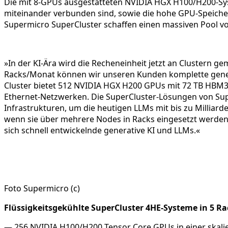
Die mit 8-GPUs ausgestatteten NVIDIA HGX H100/H200-Syst
miteinander verbunden sind, sowie die hohe GPU-Speicher
Supermicro SuperCluster schaffen einen massiven Pool vo
»In der KI-Ära wird die Recheneinheit jetzt an Clustern g
Racks/Monat können wir unseren Kunden komplette generati
Cluster bietet 512 NVIDIA HGX H200 GPUs mit 72 TB HBM3
Ethernet-Netzwerken. Die SuperCluster-Lösungen von Supe
Infrastrukturen, um die heutigen LLMs mit bis zu Milliar
wenn sie über mehrere Nodes in Racks eingesetzt werden,
sich schnell entwickelnde generative KI und LLMs.«
Foto Supermicro (c)
Flüssigkeitsgekühlte SuperCluster 4HE-Systeme in 5 Ra
— 256 NVIDIA H100/H200 Tensor Core GPUs in einer skalie