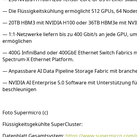
— Die Flüssigkeitskühlung ermöglicht 512 GPUs, 64 Nodes
— 20TB HBM3 mit NVIDIA H100 oder 36TB HBM3e mit NVIDIA
— 1:1-Netzwerke liefern bis zu 400 Gbit/s an jede GPU, 
ermöglichen
— 400G InfiniBand oder 400GbE Ethernet Switch Fabrics m
Spectrum-X Ethernet Platform.
— Anpassbare AI Data Pipeline Storage Fabric mit branch
— NVIDIA AI Enterprise 5.0 Software mit Unterstützung fü
beschleunigen
Foto Supermicro (c)
Flüssigkeitsgekühlte SuperCluster:
Datenblatt Gesamtsystem:
https://www.supermicro.com/d