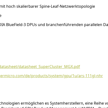
mit hoch skalierbarer Spine-Leaf-Netzwerktopologie
e
DIA BlueField-3 DPUs und branchenführenden parallelen D
datasheet/datasheet_SuperCluster_MGX.pdf
permicro.com/de/products/system/gpu/1u/ars-111gl-nhr
hnologien ermöglichen es Systemherstellern, eine Reihe v