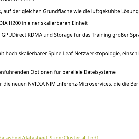
, auf der gleichen Grundfläche wie die luftgekühlte Lösun
 H200 in einer skalierbaren Einheit
um GPUDirect RDMA und Storage für das Training großer Spr
it hoch skalierbarer Spine-Leaf-Netzwerktopologie, einsch
enführenden Optionen für parallele Dateisysteme
r die neuen NVIDIA NIM Inferenz-Microservices, die die Be
atasheet/datasheet_SuperCluster_4U.pdf