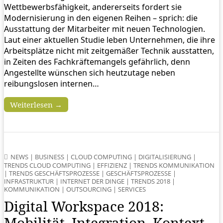
Wettbewerbsfähigkeit, andererseits fordert sie
Modernisierung in den eigenen Reihen – sprich: die
Ausstattung der Mitarbeiter mit neuen Technologien.
Laut einer aktuellen Studie leben Unternehmen, die ihre
Arbeitsplätze nicht mit zeitgemäßer Technik ausstatten,
in Zeiten des Fachkräftemangels gefährlich, denn
Angestellte wünschen sich heutzutage neben
reibungslosen internen…
Weiterlesen →
NEWS
|
BUSINESS
|
CLOUD COMPUTING
|
DIGITALISIERUNG
|
TRENDS CLOUD COMPUTING
|
EFFIZIENZ
|
TRENDS KOMMUNIKATION
|
TRENDS GESCHÄFTSPROZESSE
|
GESCHÄFTSPROZESSE
|
INFRASTRUKTUR
|
INTERNET DER DINGE
|
TRENDS 2018
|
KOMMUNIKATION
|
OUTSOURCING
|
SERVICES
Digital Workspace 2018:
Mobilität, Integration, Kontext