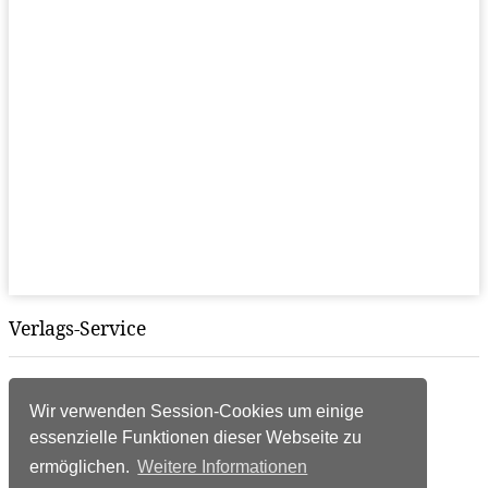
Verlags-Service
Impressum
Datenschutzerklärung
Wir verwenden Session-Cookies um einige
Mediaservice/Mediadaten
essenzielle Funktionen dieser Webseite zu
Leserservice/Abonnements
ermöglichen.
Weitere Informationen
Mediaservice-Login