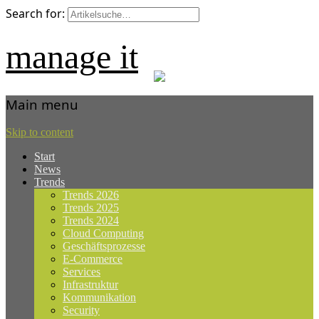
Search for:
manage it
Main menu
Skip to content
Start
News
Trends
Trends 2026
Trends 2025
Trends 2024
Cloud Computing
Geschäftsprozesse
E-Commerce
Services
Infrastruktur
Kommunikation
Security