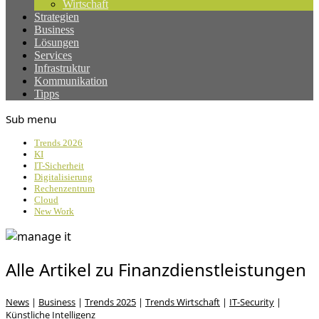
Wirtschaft
Strategien
Business
Lösungen
Services
Infrastruktur
Kommunikation
Tipps
Sub menu
Trends 2026
KI
IT-Sicherheit
Digitalisierung
Rechenzentrum
Cloud
New Work
Alle Artikel zu Finanzdienstleistungen
News
|
Business
|
Trends 2025
|
Trends Wirtschaft
|
IT-Security
|
Künstliche Intelligenz