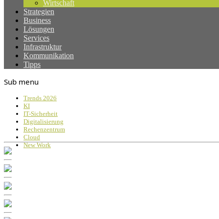
Wirtschaft
Strategien
Business
Lösungen
Services
Infrastruktur
Kommunikation
Tipps
Sub menu
Trends 2026
KI
IT-Sicherheit
Digitalisierung
Rechenzentrum
Cloud
New Work