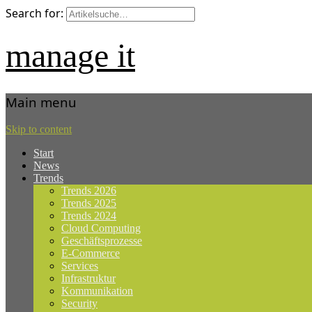
Search for:
manage it
Main menu
Skip to content
Start
News
Trends
Trends 2026
Trends 2025
Trends 2024
Cloud Computing
Geschäftsprozesse
E-Commerce
Services
Infrastruktur
Kommunikation
Security