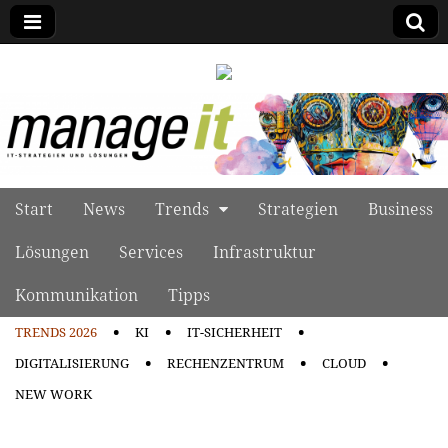
manage it
Skip to content
Start
News
Trends
Strategien
Business
Main menu
Lösungen
Services
Infrastruktur
Kommunikation
Tipps
TRENDS 2026
KI
IT-SICHERHEIT
Sub menu
DIGITALISIERUNG
RECHENZENTRUM
CLOUD
NEW WORK